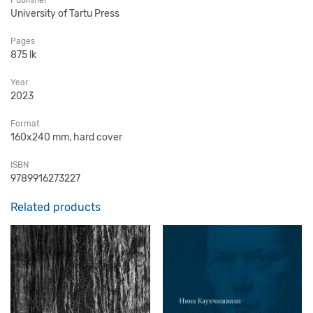
Publisher
University of Tartu Press
Pages
875 lk
Year
2023
Format
160x240 mm, hard cover
ISBN
9789916273227
Related products