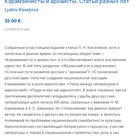
Карамзинисты и архаисты. Статьи разных лет
Ljubov Kisseljova
35.00
€
Conditions of sale
Собранные в настоящем издании статьи Л. Н. Киселевой, хотя и
написаны в разное время, но посвящены общей теме —
«Карамзинисты и архаисты», и это обеспечивает книге внутреннее
единство. В ней пять разделов: «Жуковский и его окружение»,
«Сложные пути развития русского “архаизма”», «Становление
русской идеи: попытки создания национальной трагедии.
Карамзинисты в роли идеологов», «Театр между литературой и
идеологией», «Педагогика как идеология». В книге показано, как на
протяжении десятилетий складывались судьбы двух русских
литературных школ начала XIX века, связанных с именами Н. М.
Карамзина и А. С. Шишкова. Их столкновение, как демонстрирует
автор, не сводилось к дискуссии по вопросам языка, а являлось
полемикой по проблемам национальной самобытности культуры.
Идеологическая составляющая литературного процесса, участие
литературы и театра в национальном строительстве, роль в них