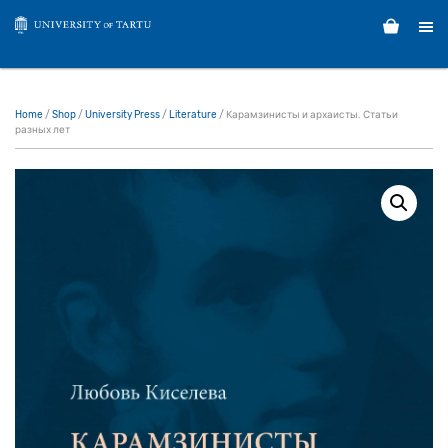
Home
/
Shop
/
University Press
/
Literature
/ Карамзинисты и архаисты. Статьи
разных лет