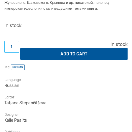
Жуковского, Шаховского, Крылова и др. писателей, наконец
имперская идеология стали ведущими темами книги.
In stock
Карамзинисты и архаисты. Статьи разных лет quantit
In stock
ADD TO CART
Tag:
RUSSIAN
Language
Russian
Editor
Tatjana Stepaništševa
Designer
Kalle Paalits