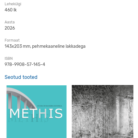
Lehekülgi
460 lk
Aasta
2026
Formaat
143x203 mm, pehmekaaneline lakkadega
ISBN
978-9908-57-145-4
Seotud tooted