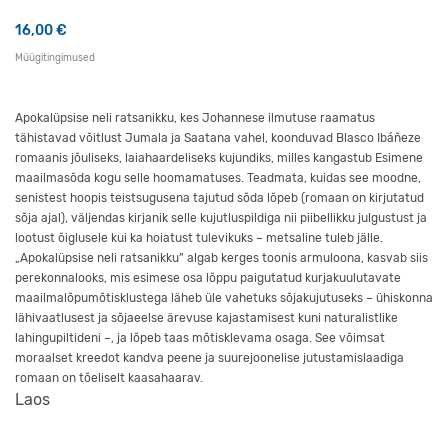
16,00
€
Müügitingimused
Apokalüpsise neli ratsanikku, kes Johannese ilmutuse raamatus
tähistavad võitlust Jumala ja Saatana vahel, koonduvad Blasco Ibáñeze
romaanis jõuliseks, laiahaardeliseks kujundiks, milles kangastub Esimene
maailmasõda kogu selle hoomamatuses. Teadmata, kuidas see moodne,
senistest hoopis teistsugusena tajutud sõda lõpeb (romaan on kirjutatud
sõja ajal), väljendas kirjanik selle kujutluspildiga nii piibellikku julgustust ja
lootust õiglusele kui ka hoiatust tulevikuks – metsaline tuleb jälle.
„Apokalüpsise neli ratsanikku” algab kerges toonis armuloona, kasvab siis
perekonnalooks, mis esimese osa lõppu paigutatud kurjakuulutavate
maailmalõpumõtisklustega läheb üle vahetuks sõjakujutuseks – ühiskonna
lähivaatlusest ja sõjaeelse ärevuse kajastamisest kuni naturalistlike
lahingupiltideni –, ja lõpeb taas mõtisklevama osaga. See võimsat
moraalset kreedot kandva peene ja suurejoonelise jutustamislaadiga
romaan on tõeliselt kaasahaarav.
Laos