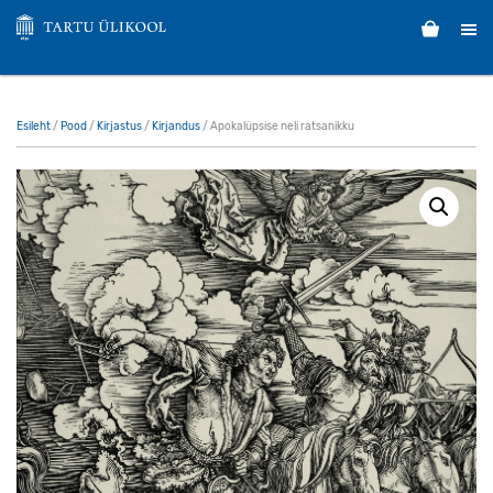
Esileht
/
Pood
/
Kirjastus
/
Kirjandus
/ Apokalüpsise neli ratsanikku