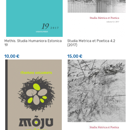
Methis. Studia Humaniora Estonica
Studia Metrica et Poetica 4.2
19
(2017)
10,00
€
15,00
€