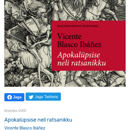
Jaga Twitteris
Jaga
Kirjandus
,
UUED
Apokalüpsise neli ratsanikku
Vicente Blasco Ibáñez