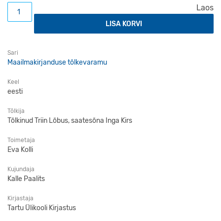
Apokalüpsise neli ratsanikku kogus
Laos
LISA KORVI
Sari
Maailmakirjanduse tõlkevaramu
Keel
eesti
Tõlkija
Tõlkinud Triin Lõbus, saatesõna Inga Kirs
Toimetaja
Eva Kolli
Kujundaja
Kalle Paalits
Kirjastaja
Tartu Ülikooli Kirjastus