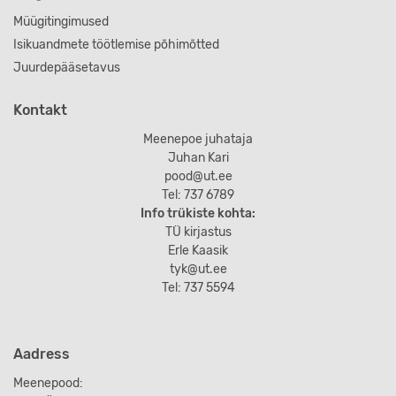
Müügitingimused
Isikuandmete töötlemise põhimõtted
Juurdepääsetavus
Kontakt
Meenepoe juhataja
Juhan Kari
pood@ut.ee
Tel: 737 6789
Info trükiste kohta:
TÜ kirjastus
Erle Kaasik
tyk@ut.ee
Tel: 737 5594
Aadress
Meenepood: