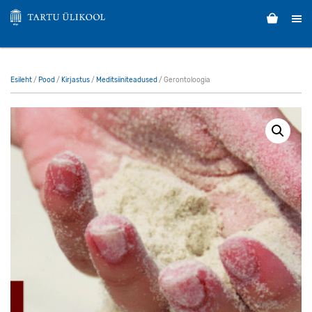
Esileht
/
Pood
/
Kirjastus
/
Meditsiiniteadused
/ Gerontoloogia