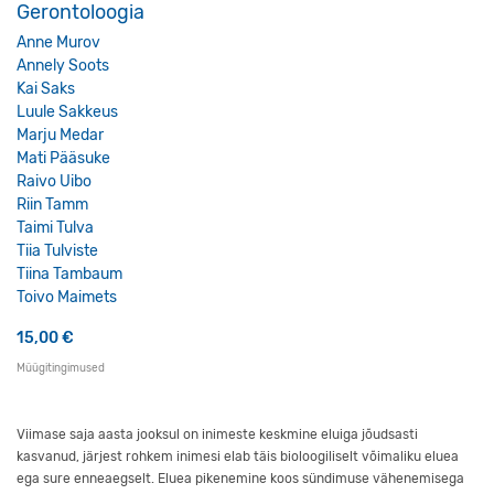
Gerontoloogia
Anne Murov
Annely Soots
Kai Saks
Luule Sakkeus
Marju Medar
Mati Pääsuke
Raivo Uibo
Riin Tamm
Taimi Tulva
Tiia Tulviste
Tiina Tambaum
Toivo Maimets
15,00
€
Müügitingimused
Viimase saja aasta jooksul on inimeste keskmine eluiga jõudsasti
kasvanud, järjest rohkem inimesi elab täis bioloogiliselt võimaliku eluea
ega sure enneaegselt. Eluea pikenemine koos sündimuse vähenemisega