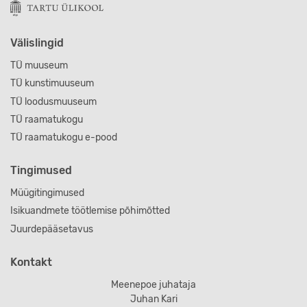
Välislingid
TÜ muuseum
TÜ kunstimuuseum
TÜ loodusmuuseum
TÜ raamatukogu
TÜ raamatukogu e-pood
Tingimused
Müügitingimused
Isikuandmete töötlemise põhimõtted
Juurdepääsetavus
Kontakt
Meenepoe juhataja
Juhan Kari