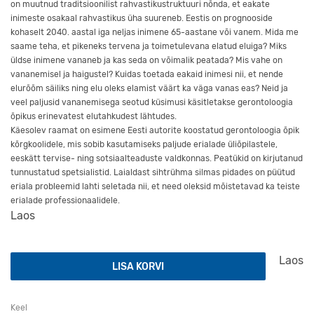
on muutnud traditsioonilist rahvastikustruktuuri nõnda, et eakate
inimeste osakaal rahvastikus üha suureneb. Eestis on prognooside
kohaselt 2040. aastal iga neljas inimene 65-aastane või vanem. Mida me
saame teha, et pikeneks tervena ja toimetulevana elatud eluiga? Miks
üldse inimene vananeb ja kas seda on võimalik peatada? Mis vahe on
vananemisel ja haigustel? Kuidas toetada eakaid inimesi nii, et nende
elurõõm säiliks ning elu oleks elamist väärt ka väga vanas eas? Neid ja
veel paljusid vananemisega seotud küsimusi käsitletakse gerontoloogia
õpikus erinevatest elutahkudest lähtudes.
Käesolev raamat on esimene Eesti autorite koostatud gerontoloogia õpik
kõrgkoolidele, mis sobib kasutamiseks paljude erialade üliõpilastele,
eeskätt tervise- ning sotsiaalteaduste valdkonnas. Peatükid on kirjutanud
tunnustatud spetsialistid. Laialdast sihtrühma silmas pidades on püütud
eriala probleemid lahti seletada nii, et need oleksid mõistetavad ka teiste
erialade professionaalidele.
Laos
Gerontoloogia kogus
Laos
LISA KORVI
Keel