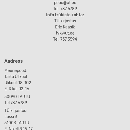
pood@ut.ee
Tel: 737 6789
Info trükiste kohta:
TÜ kirjastus
Erle Kaasik
tyk@ut.ee
Tel: 737 5594
Aadress
Meenepood:
Tartu Ülikool
Ülikooli 18-102
E-R kell 12-16
50090 TARTU
Tel 737 6789
TÜ kirjastus:
Lossi 3
51003 TARTU
E-N kell 8.15-17