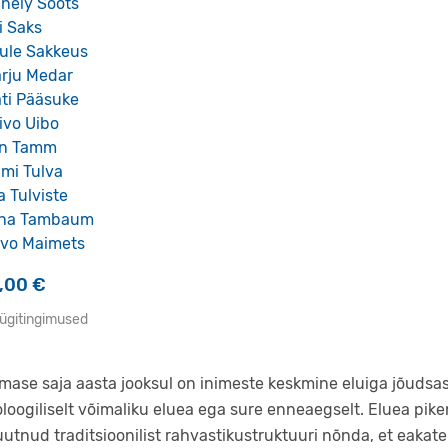
nely Soots
i Saks
ule Sakkeus
rju Medar
ti Pääsuke
ivo Uibo
in Tamm
imi Tulva
ia Tulviste
ina Tambaum
ivo Maimets
5,00
€
ügitingimused
imase saja aasta jooksul on inimeste keskmine eluiga jõudsast
oloogiliselt võimaliku eluea ega sure enneaegselt. Eluea 
utnud traditsioonilist rahvastikustruktuuri nõnda, et eakat