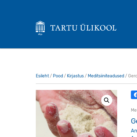
Esileht
/
Pood
/
Kirjastus
/
Meditsiiniteadused
/ Gero
Med
G
An