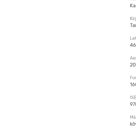
Ka
Kir
Ta
Le
46
Aa
20
Fo
16
IS
97
Mä
kõ