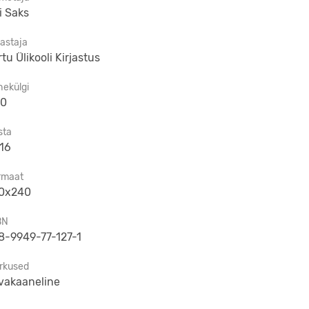
i Saks
jastaja
rtu Ülikooli Kirjastus
hekülgi
0
sta
16
rmaat
0x240
BN
8-9949-77-127-1
rkused
vakaaneline