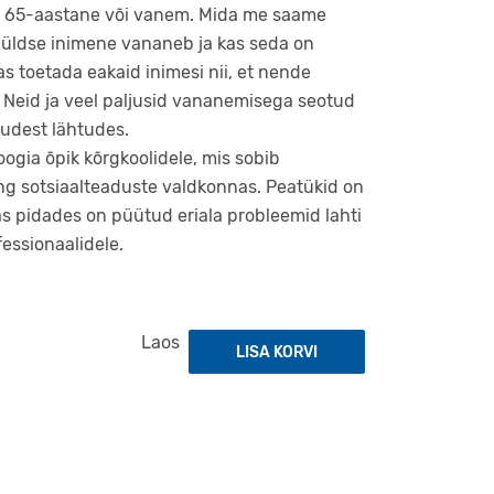
ne 65-aastane või vanem. Mida me saame
s üldse inimene vananeb ja kas seda on
s toetada eakaid inimesi nii, et nende
? Neid ja veel paljusid vananemisega seotud
kudest lähtudes.
ogia õpik kõrgkoolidele, mis sobib
ning sotsiaalteaduste valdkonnas. Peatükid on
as pidades on püütud eriala probleemid lahti
fessionaalidele.
Laos
LISA KORVI
Gerontoloogia kogus