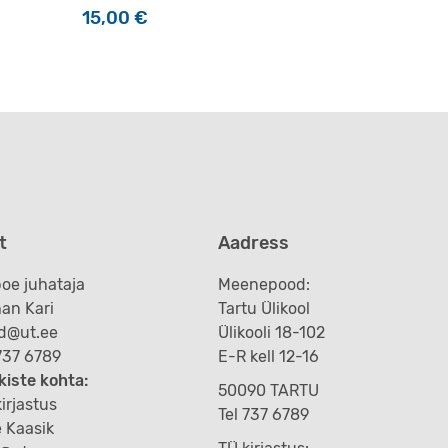
15,00
€
t
Aadress
oe juhataja
Meenepood:
an Kari
Tartu Ülikool
d@ut.ee
Ülikooli 18-102
 737 6789
E-R kell 12-16
kiste kohta:
50090 TARTU
irjastus
Tel 737 6789
e Kaasik