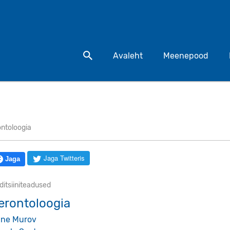
Otsi toodet
Avaleht
Meenepood
ntoloogia
Jaga Twitteris
Jaga
itsiiniteadused
erontoloogia
ne Murov