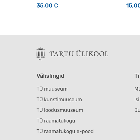
35,00
€
15,0
Välislingid
T
TÜ muuseum
Mü
TÜ kunstimuuseum
Is
TÜ loodusmuuseum
J
TÜ raamatukogu
TÜ raamatukogu e-pood