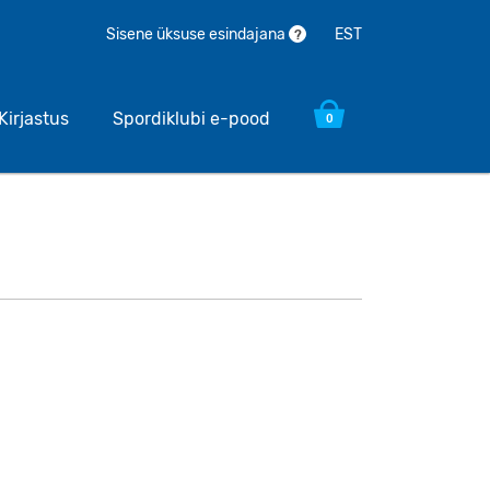
EST
Sisene üksuse esindajana
?
Kirjastus
Spordiklubi e-pood
0