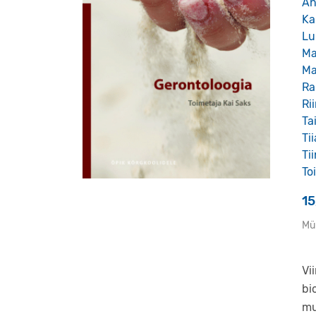
An
Ka
Lu
Ma
Ma
Ra
Ri
Ta
Ti
Ti
To
1
Mü
Vi
bi
mu