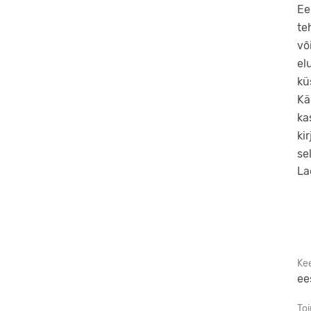
Ee
te
võ
el
kü
Kä
ka
ki
se
La
Ke
ee
To