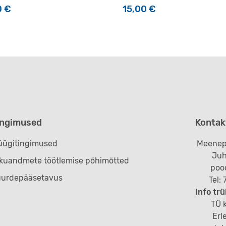
0
€
15,00
€
ingimused
Kontak
ügitingimused
Meenep
Juh
ikuandmete töötlemise põhimõtted
poo
uurdepääsetavus
Tel:
Info trü
TÜ k
Erl