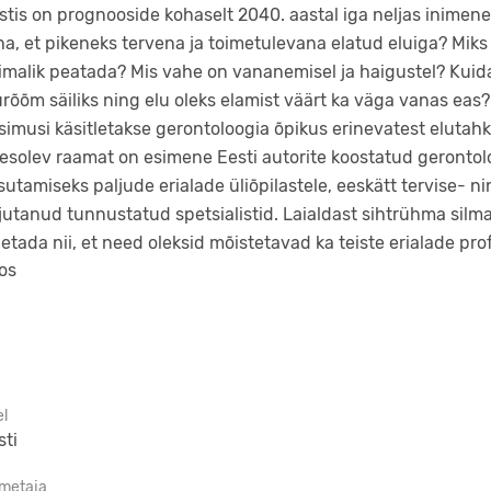
stis on prognooside kohaselt 2040. aastal iga neljas inime
ha, et pikeneks tervena ja toimetulevana elatud eluiga? Mik
imalik peatada? Mis vahe on vananemisel ja haigustel? Kuida
urõõm säiliks ning elu oleks elamist väärt ka väga vanas eas
simusi käsitletakse gerontoloogia õpikus erinevatest elutah
esolev raamat on esimene Eesti autorite koostatud gerontolo
sutamiseks paljude erialade üliõpilastele, eeskätt tervise- 
rjutanud tunnustatud spetsialistid. Laialdast sihtrühma silm
letada nii, et need oleksid mõistetavad ka teiste erialade pro
os
el
sti
imetaja