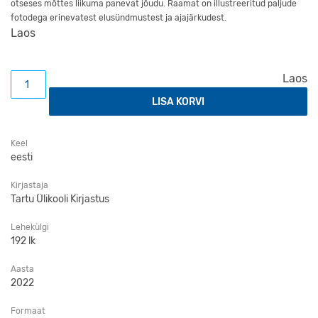
otseses mõttes liikuma panevat jõudu. Raamat on illustreeritud paljude
fotodega erinevatest elusündmustest ja ajajärkudest.
Laos
Professor Jaak Maaroos − elupäästja kogus
Laos
LISA KORVI
Keel
eesti
Kirjastaja
Tartu Ülikooli Kirjastus
Lehekülgi
192 lk
Aasta
2022
Formaat