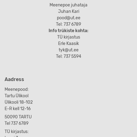
Meenepoe juhataja
Juhan Kari
pood@ut.ee
Tel: 737 6789
Info trükiste kohta:
TÜ kirjastus
Erle Kaasik
tyk@ut.ee
Tel: 737 5594
Aadress
Meenepood:
Tartu Ülikool
Ülikooli 18-102
E-R kell 12-16
50090 TARTU
Tel 737 6789
TÜ kirjastus: