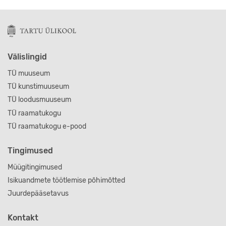
Välislingid
TÜ muuseum
TÜ kunstimuuseum
TÜ loodusmuuseum
TÜ raamatukogu
TÜ raamatukogu e-pood
Tingimused
Müügitingimused
Isikuandmete töötlemise põhimõtted
Juurdepääsetavus
Kontakt