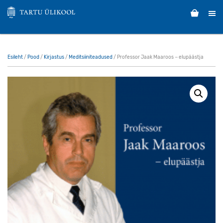
Esileht
/
Pood
/
Kirjastus
/
Meditsiiniteadused
/ Professor Jaak Maaroos − elupäästja