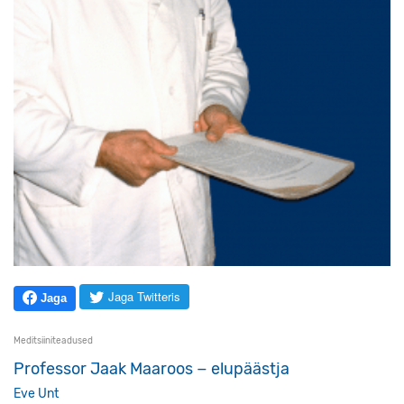
Jaga Twitteris
Jaga
Meditsiiniteadused
Professor Jaak Maaroos − elupäästja
Eve Unt