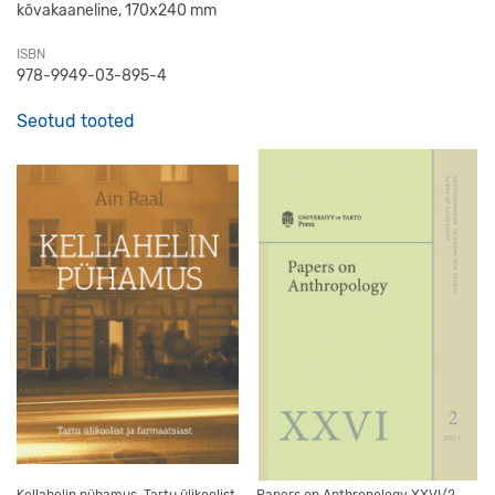
kõvakaaneline, 170x240 mm
ISBN
978-9949-03-895-4
Seotud tooted
Kellahelin pühamus. Tartu ülikoolist
Papers on Anthropology XXVI/2