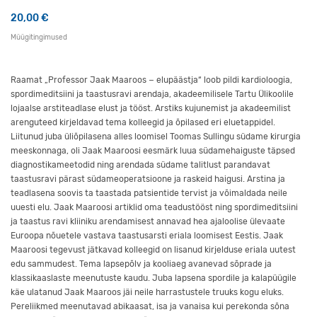
20,00
€
Müügitingimused
Raamat „Professor Jaak Maaroos − elupäästja“ loob pildi kardioloogia,
spordimeditsiini ja taastusravi arendaja, akadeemilisele Tartu Ülikoolile
lojaalse arstiteadlase elust ja tööst. Arstiks kujunemist ja akadeemilist
arenguteed kirjeldavad tema kolleegid ja õpilased eri eluetappidel.
Liitunud juba üliõpilasena alles loomisel Toomas Sullingu südame kirurgia
meeskonnaga, oli Jaak Maaroosi eesmärk luua südamehaiguste täpsed
diagnostikameetodid ning arendada südame talitlust parandavat
taastusravi pärast südameoperatsioone ja raskeid haigusi. Arstina ja
teadlasena soovis ta taastada patsientide tervist ja võimaldada neile
uuesti elu. Jaak Maaroosi artiklid oma teadustööst ning spordimeditsiini
ja taastus ravi kliiniku arendamisest annavad hea ajaloolise ülevaate
Euroopa nõuetele vastava taastusarsti eriala loomisest Eestis. Jaak
Maaroosi tegevust jätkavad kolleegid on lisanud kirjelduse eriala uutest
edu sammudest. Tema lapsepõlv ja kooliaeg avanevad sõprade ja
klassikaaslaste meenutuste kaudu. Juba lapsena spordile ja kalapüügile
käe ulatanud Jaak Maaroos jäi neile harrastustele truuks kogu eluks.
Pereliikmed meenutavad abikaasat, isa ja vanaisa kui perekonda sõna