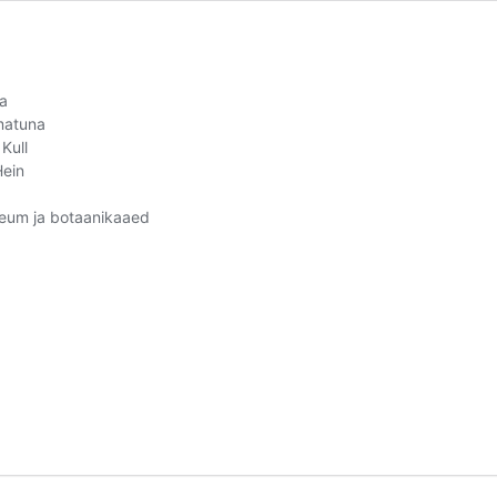
ia
amatuna
Kull
Hein
useum ja botaanikaaed