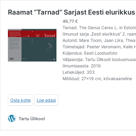
Raamat “Tarnad” Sarjast Eesti elurikkus
46,77
€
Tarnad. The Genus Carex L. in Eston
Ilmunud sarja „Eesti elurikkus“ 2. ra
Autorid: Mare Toom, Jaan Liira, Thea 
Toimetajad: Peeter Veromann, Kalle 
Küljendus: Eesti Loodusfoto
Väljaandja: Tartu Ülikooli loodusmu
Ilmumisaasta: 2016
Leheküljed: 303
Mõõdud: 27×19 cm, kõvakaaneline
Osta kohe
Loe edasi
Tartu Ülikool