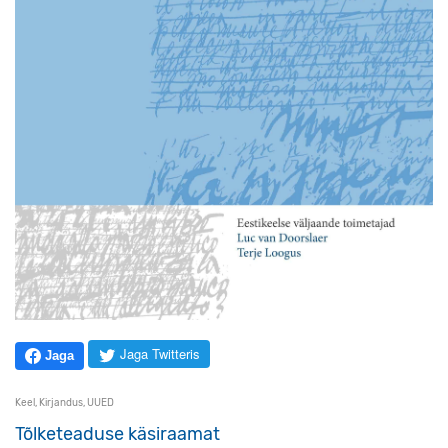
Jaga Twitteris
Jaga
Keel
,
Kirjandus
,
UUED
Tõlketeaduse käsiraamat