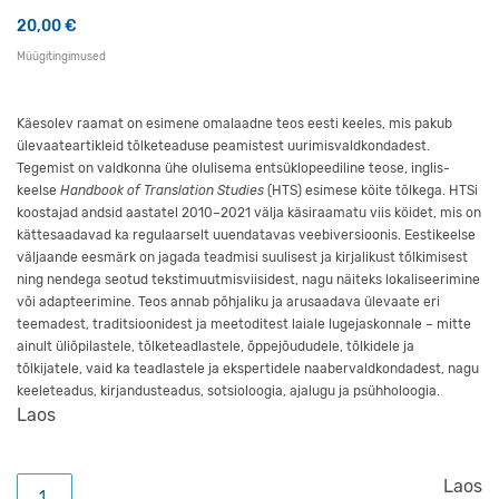
20,00
€
Müügitingimused
Käesolev raamat on esimene omalaadne teos eesti keeles, mis pakub
ülevaate­­­­artikleid tõlketeaduse peamistest uurimisvaldkondadest.
Tegemist on vald­konna ühe olulisema entsüklopeediline teose, inglis­
keelse
Handbook of Translation Studies
(HTS) esimese köite tõlkega. HTSi
koostajad andsid aastatel 2010–2021 välja käsiraamatu viis köidet, mis on
kättesaadavad ka regulaarselt uuendatavas veebiversioonis. Eestikeelse
väljaande eesmärk on jagada teadmisi suulisest ja kirjalikust tõlkimisest
ning nendega seotud tekstimuutmisviisidest, nagu näiteks lokali­seerimine
või adapteerimine. Teos annab põhjaliku ja arusaadava ülevaate eri
teemadest, traditsioonidest ja meetoditest laiale lugejas­konnale – mitte
ainult üliõpilastele, tõlketeadlastele, õppe­jõududele, tõlkidele ja
tõlkijatele, vaid ka teadlastele ja ekspertidele naaber­valdkondadest, nagu
keeleteadus, kirjandusteadus, sotsioloogia, ajalugu ja psühholoogia.
Laos
Tõlketeaduse käsiraamat kogus
Laos