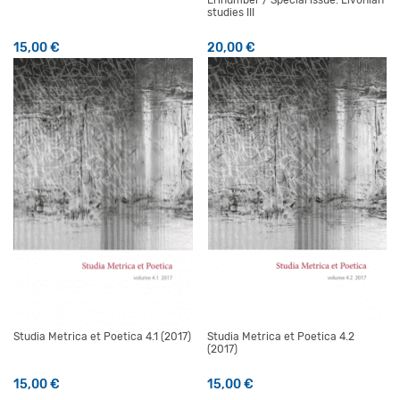
Erinumber / Special issue: Livonian
studies III
15,00
€
20,00
€
Studia Metrica et Poetica 4.1 (2017)
Studia Metrica et Poetica 4.2
(2017)
15,00
€
15,00
€