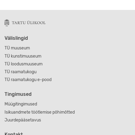
Välislingid
TÜ muuseum
TÜ kunstimuuseum
TÜ loodusmuuseum
TÜ raamatukogu
TÜ raamatukogu e-pood
Tingimused
Müügitingimused
Isikuandmete töötlemise põhimõtted
Juurdepääsetavus
Kontakt