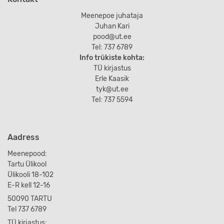
Meenepoe juhataja
Juhan Kari
pood@ut.ee
Tel: 737 6789
Info trükiste kohta:
TÜ kirjastus
Erle Kaasik
tyk@ut.ee
Tel: 737 5594
Aadress
Meenepood:
Tartu Ülikool
Ülikooli 18-102
E-R kell 12-16
50090 TARTU
Tel 737 6789
TÜ kirjastus: