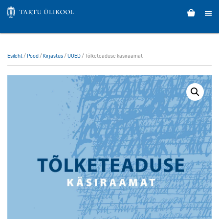
Esileht
/
Pood
/
Kirjastus
/
UUED
/ Tõlketeaduse käsiraamat