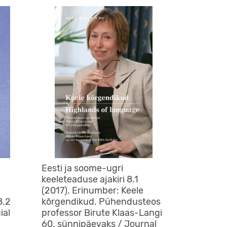
Eesti ja soome-ugri
keeleteaduse ajakiri 8.1
(2017). Erinumber: Keele
8.2
kõrgendikud. Pühendusteos
ial
professor Birute Klaas-Langi
60. sünnipäevaks / Journal