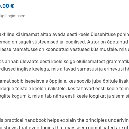
0,00
€
ügitingimused
aktiline käsiraamat aitab avada eesti keele ülesehituse põhi
emad on sageli süsteemsed ja loogilised. Autor on õpetanud
llesse raamatusse on koondatud vastused küsimustele, mis 
os annab ülevaate eesti keele kõige olulisematest grammatik
rdlused inglise keelega, mis aitavad sarnasusi ja erinevusi h
amat sobib iseseisvale õppijale, kes soovib juba õpitule lisaks 
 kõigile teistele keelehuvilistele, kes tahavad eesti keele to
eglite kogumik, mis aitab näha eesti keele loogikat ja sisemisi
is practical handbook helps explain the principles underlyi
d shows that even topics that may seem complicated are oft