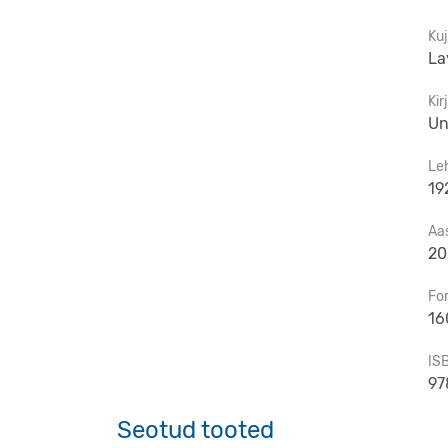
Ku
La
Kir
Un
Le
19
Aa
20
Fo
16
IS
97
Seotud tooted