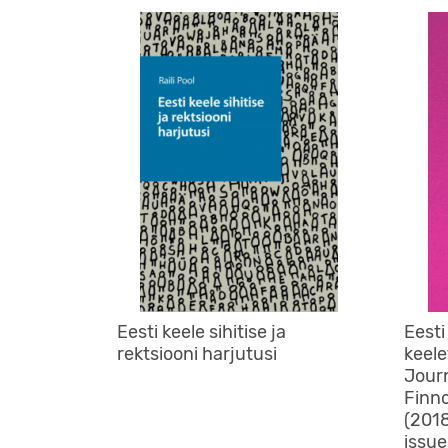
Eesti keele sihitise ja
Eesti
rektsiooni harjutusi
keele
Journ
Finno
(2018
issue