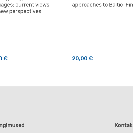
ages: current views
approaches to Baltic-Fi
new perspectives
00
€
20,00
€
ingimused
Kontak