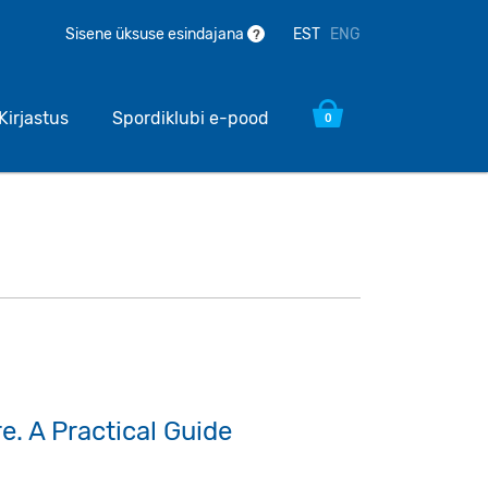
EST
ENG
Sisene üksuse esindajana
?
Kirjastus
Spordiklubi e-pood
0
. A Practical Guide