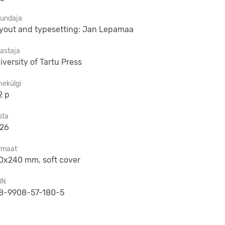
jundaja
yout and typesetting: Jan Lepamaa
jastaja
iversity of Tartu Press
hekülgi
2 p
sta
26
rmaat
0x240 mm, soft cover
BN
8-9908-57-180-5