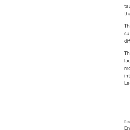
ta
th
Th
su
di
Th
lo
mo
in
La
Ke
En