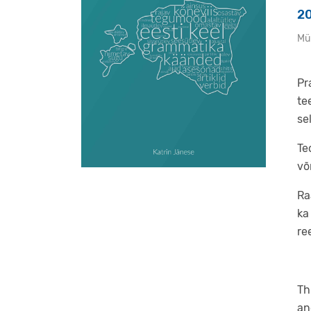
2
Mü
Pr
te
se
Te
võ
Ra
ka
re
Th
an