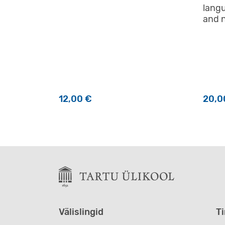
langu
and 
12,00
€
20,
Välislingid
T