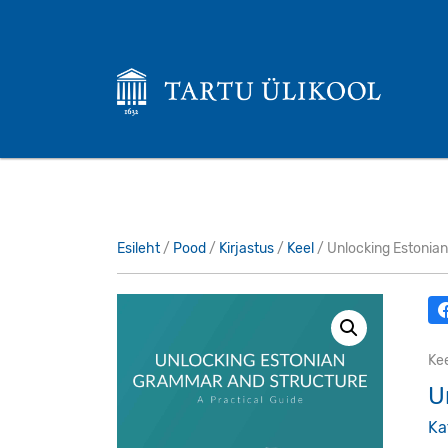
Esileht
/
Pood
/
Kirjastus
/
Keel
/ Unlocking Estonian
Ke
U
Ka