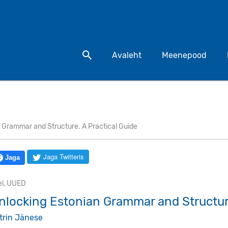
Otsi toodet
Avaleht
Meenepood
 Grammar and Structure. A Practical Guide
Jaga Twitteris
Jaga
el
,
UUED
nlocking Estonian Grammar and Structure
trin Jänese