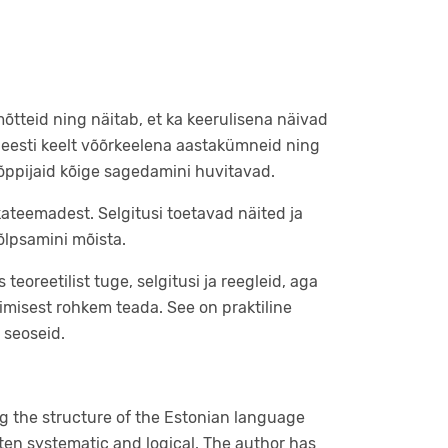
mõtteid ning näitab, et ka keerulisena näivad
 eesti keelt võõrkeelena aastakümneid ning
õppijaid kõige sagedamini huvitavad.
ateemadest. Selgitusi toetavad näited ja
õlpsamini mõista.
teoreetilist tuge, selgitusi ja reegleid, aga
imimisest rohkem teada. See on praktiline
 seoseid.
ng the structure of the Estonian language
en systematic and logical. The author has