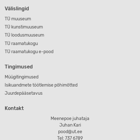
Välislingid
TÜ muuseum
TÜ kunstimuuseum
TÜ loodusmuuseum
TÜ raamatukogu
TÜ raamatukogu e-pood
Tingimused
Müügitingimused
Isikuandmete töötlemise põhimõtted
Juurdepääsetavus
Kontakt
Meenepoe juhataja
Juhan Kari
pood@ut.ee
Tel: 737 6789