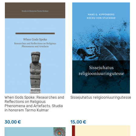
When Gods Spoke: Researches and
Sissejuhatus religiooniuuringutesse
Reflections on Religious
Phenomena and Artefacts. Studia
in honorem Tarmo Kulmar
30,00
€
15,00
€