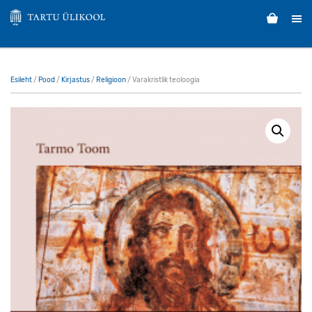
Esileht
/
Pood
/
Kirjastus
/
Religioon
/ Varakristlik teoloogia