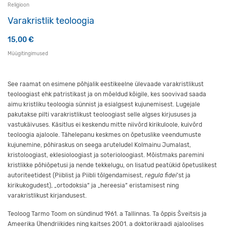
Religioon
Varakristlik teoloogia
15,00
€
Müügitingimused
See raamat on esimene põhjalik eestikeelne ülevaade varakristlikust
teoloogiast ehk patristikast ja on mõeldud kõigile, kes soovivad saada
aimu kristliku teoloogia sünnist ja esialgsest kujunemisest. Lugejale
pakutakse pilti varakristlikust teoloogiast selle algses kirjususes ja
vastukäivuses. Käsitlus ei keskendu mitte niivõrd kirikuloole, kuivõrd
teoloogia ajaloole. Tähelepanu keskmes on õpetuslike veendumuste
kujunemine, põhiraskus on seega aruteludel Kolmainu Jumalast,
kristoloogiast, eklesioloogiast ja soterioloogiast. Mõistmaks paremini
kristlikke põhiõpetusi ja nende tekkelugu, on lisatud peatükid õpetuslikest
autoriteetidest (Piiblist ja Piibli tõlgendamisest,
regula fidei
’st ja
kirikukogudest), „ortodoksia“ ja „hereesia“ eristamisest ning
varakristlikust kirjandusest.
Teoloog Tarmo Toom on sündinud 1961. a Tallinnas. Ta õppis Šveitsis ja
Ameerika Ühendriikides ning kaitses 2001. a doktorikraadi ajaloolises