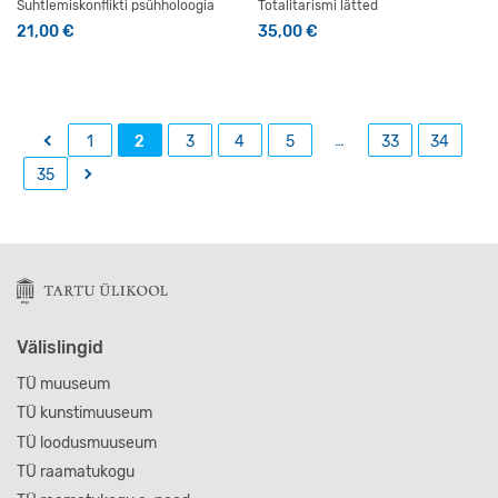
Suhtlemiskonflikti psühholoogia
Totalitarismi lätted
21,00
€
35,00
€
←
…
1
2
3
4
5
33
34
→
35
Välislingid
TÜ muuseum
TÜ kunstimuuseum
TÜ loodusmuuseum
TÜ raamatukogu