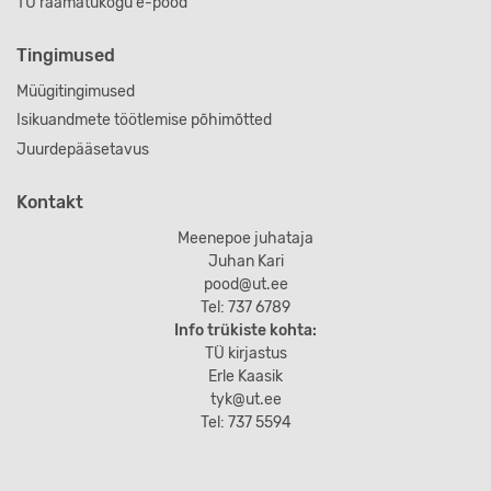
TÜ raamatukogu e-pood
Tingimused
Müügitingimused
Isikuandmete töötlemise põhimõtted
Juurdepääsetavus
Kontakt
Meenepoe juhataja
Juhan Kari
pood@ut.ee
Tel: 737 6789
Info trükiste kohta:
TÜ kirjastus
Erle Kaasik
tyk@ut.ee
Tel: 737 5594