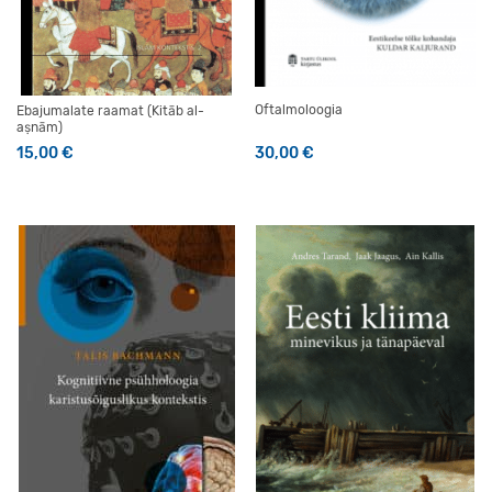
Oftalmoloogia
Ebajumalate raamat (Kitāb al-
aṣnām)
15,00
€
30,00
€