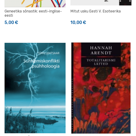
Geneetika sõnastik: eesti-inglise-
Mitut usku Eesti V. Esoteerika
eesti
5,00
€
10,00
€