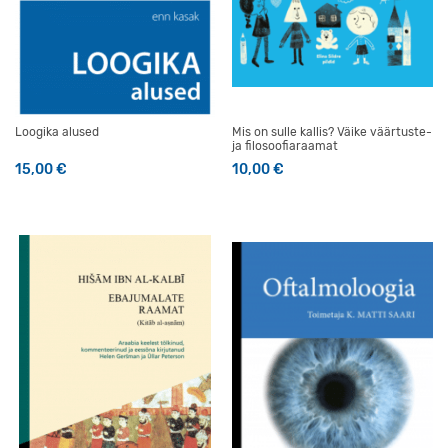
Loogika alused
Mis on sulle kallis? Väike väärtuste-
ja filosoofiaraamat
15,00
€
10,00
€