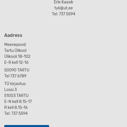
Erle Kaasik
tyk@ut.ee
Tel: 737 5594
Aadress
Meenepood:
Tartu Ülikool
Ülikooli 18-102
E-R kell 12-16
50090 TARTU
Tel 737 6789
TÜ kirjastus:
Lossi 3
51003 TARTU
E-N kell 8.15-17
R kell 8.15-16
Tel: 737 5594