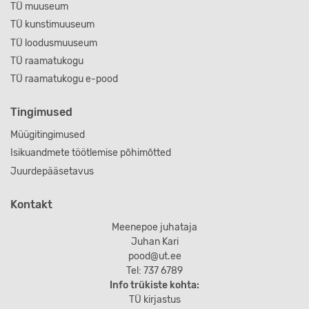
TÜ muuseum
TÜ kunstimuuseum
TÜ loodusmuuseum
TÜ raamatukogu
TÜ raamatukogu e-pood
Tingimused
Müügitingimused
Isikuandmete töötlemise põhimõtted
Juurdepääsetavus
Kontakt
Meenepoe juhataja
Juhan Kari
pood@ut.ee
Tel: 737 6789
Info trükiste kohta:
TÜ kirjastus