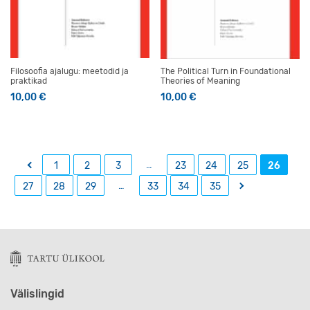
Filosoofia ajalugu: meetodid ja
The Political Turn in Foundational
praktikad
Theories of Meaning
10,00
€
10,00
€
←
…
1
2
3
23
24
25
26
…
→
27
28
29
33
34
35
Välislingid