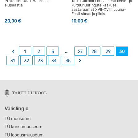
Professor Jaak Maaroos −
Tartu Ülikooli Lõuna-Eesti keele- ja
elupäästja
kultuuriuuringute keskuse
aastaraamat XVII–XVIII: Lõuna-
Eesti sõnas ja pildis
20,00
€
10,00
€
←
…
1
2
3
27
28
29
30
→
31
32
33
34
35
Välislingid
TÜ muuseum
TÜ kunstimuuseum
TÜ loodusmuuseum