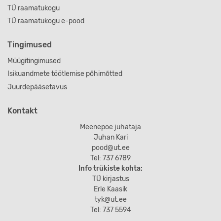
TÜ raamatukogu
TÜ raamatukogu e-pood
Tingimused
Müügitingimused
Isikuandmete töötlemise põhimõtted
Juurdepääsetavus
Kontakt
Meenepoe juhataja
Juhan Kari
pood@ut.ee
Tel: 737 6789
Info trükiste kohta:
TÜ kirjastus
Erle Kaasik
tyk@ut.ee
Tel: 737 5594