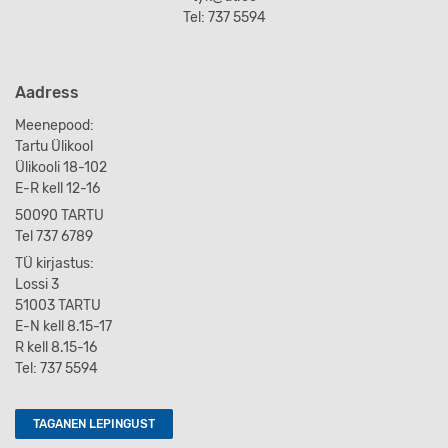
Tel: 737 5594
Aadress
Meenepood:
Tartu Ülikool
Ülikooli 18-102
E-R kell 12-16
50090 TARTU
Tel 737 6789
TÜ kirjastus:
Lossi 3
51003 TARTU
E-N kell 8.15-17
R kell 8.15-16
Tel: 737 5594
TAGANEN LEPINGUST