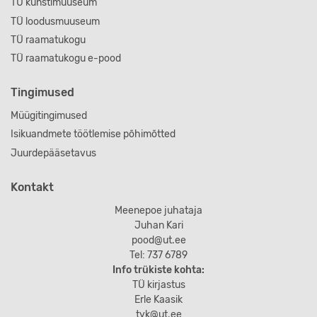
TÜ kunstimuuseum
TÜ loodusmuuseum
TÜ raamatukogu
TÜ raamatukogu e-pood
Tingimused
Müügitingimused
Isikuandmete töötlemise põhimõtted
Juurdepääsetavus
Kontakt
Meenepoe juhataja
Juhan Kari
pood@ut.ee
Tel: 737 6789
Info trükiste kohta:
TÜ kirjastus
Erle Kaasik
tyk@ut.ee