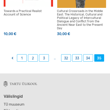
Towards a Practical Realist
Cultural Crossroads in the Middle
Account of Science
East: The Historical, Cultural and
Political Legacy of Intercultural
Dialogue and Conflict from the
Ancient Near East to the Present
Day
10,00
€
30,00
€
←
…
1
2
3
32
33
34
35
Välislingid
TÜ muuseum