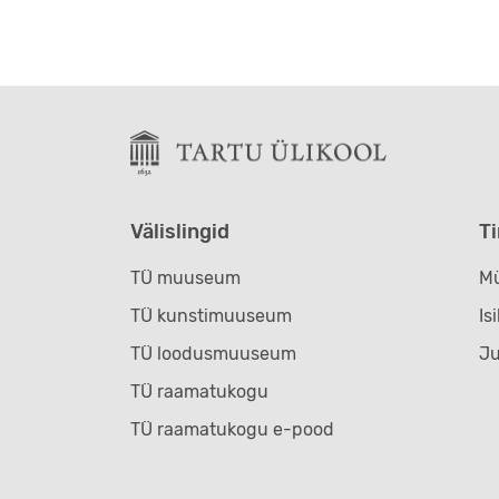
Välislingid
T
TÜ muuseum
Mü
TÜ kunstimuuseum
Is
TÜ loodusmuuseum
J
TÜ raamatukogu
TÜ raamatukogu e-pood