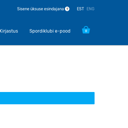
EST
ENG
Sisene üksuse esindajana
?
Kirjastus
Spordiklubi e-pood
0