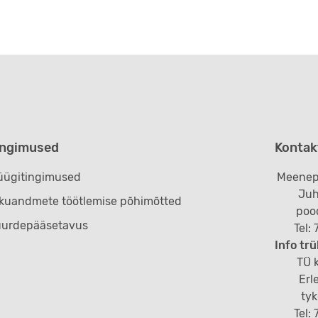
ingimused
Kontak
ügitingimused
Meenep
Juh
ikuandmete töötlemise põhimõtted
poo
uurdepääsetavus
Tel:
Info trü
TÜ k
Erl
ty
Tel: