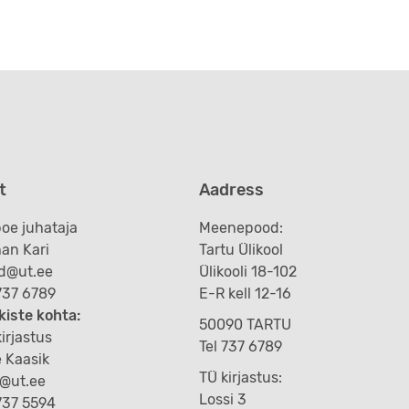
t
Aadress
oe juhataja
Meenepood:
an Kari
Tartu Ülikool
d@ut.ee
Ülikooli 18-102
 737 6789
E-R kell 12-16
kiste kohta:
50090 TARTU
irjastus
Tel 737 6789
e Kaasik
TÜ kirjastus:
k@ut.ee
Lossi 3
 737 5594