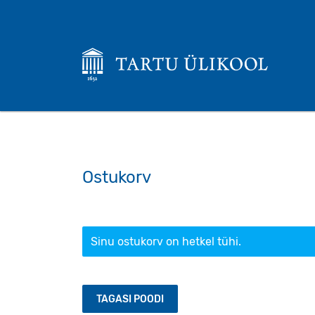
Ostukorv
Sinu ostukorv on hetkel tühi.
TAGASI POODI