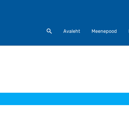
Otsi toodet
Avaleht
Meenepood