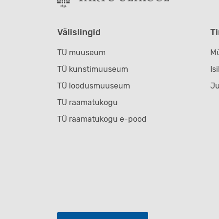
Välislingid
T
TÜ muuseum
Mü
TÜ kunstimuuseum
Is
TÜ loodusmuuseum
J
TÜ raamatukogu
TÜ raamatukogu e-pood