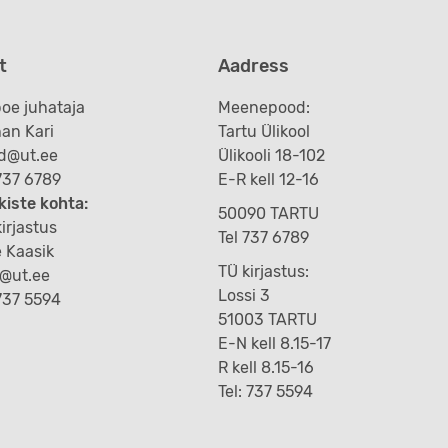
t
Aadress
oe juhataja
Meenepood:
an Kari
Tartu Ülikool
d@ut.ee
Ülikooli 18-102
 737 6789
E-R kell 12-16
kiste kohta:
50090 TARTU
irjastus
Tel 737 6789
e Kaasik
TÜ kirjastus:
k@ut.ee
Lossi 3
 737 5594
51003 TARTU
E-N kell 8.15-17
R kell 8.15-16
Tel: 737 5594