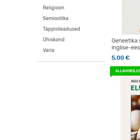
Religioon
Semiootika
Täppisteadused
Ühiskond
Geneetika s
inglise-ees
Varia
5,00
€
ALLAHINDLU