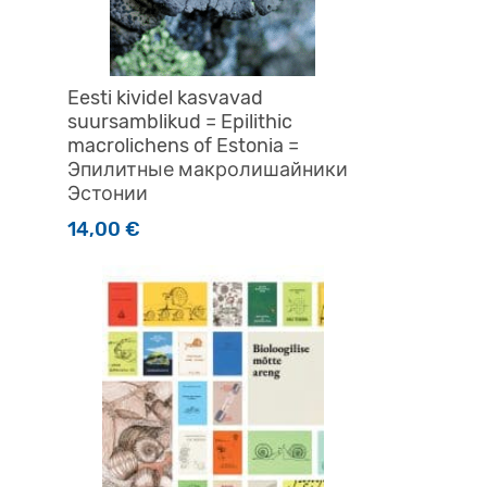
Eesti kividel kasvavad
suursamblikud = Epilithic
macrolichens of Estonia =
Эпилитные макролишайники
Эстонии
14,00
€