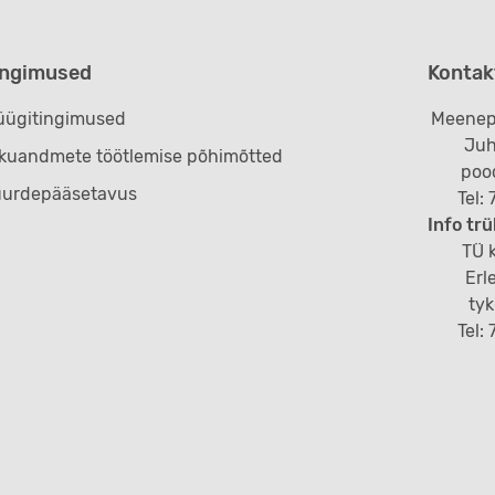
ingimused
Kontak
ügitingimused
Meenep
Juh
ikuandmete töötlemise põhimõtted
poo
uurdepääsetavus
Tel:
Info trü
TÜ k
Erl
ty
Tel: