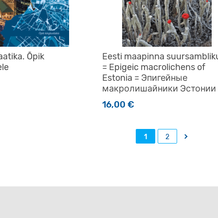
atika. Õpik
Eesti maapinna suursamblik
ele
= Epigeic macrolichens of
Estonia = Эпигейные
макролишайники Эстонии
16,00
€
→
1
2