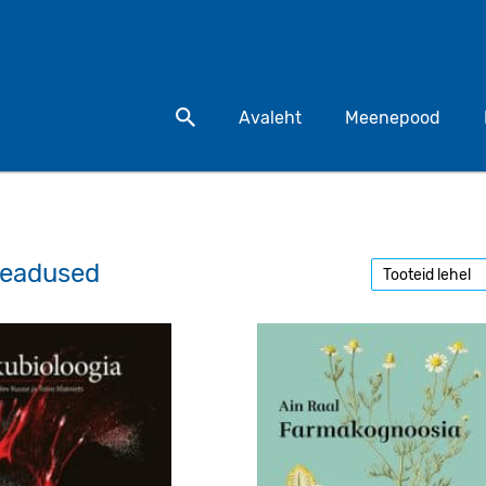
Otsi toodet
Avaleht
Meenepood
teadused