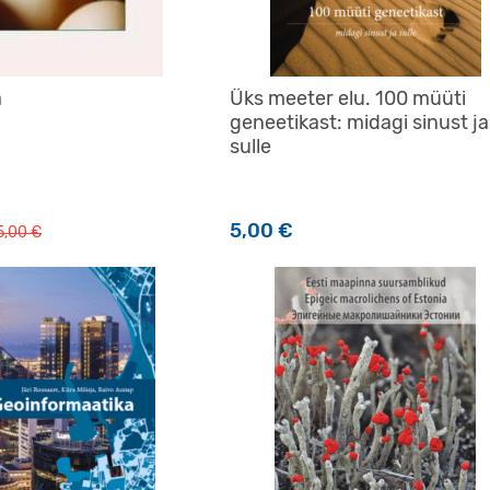
a
Üks meeter elu. 100 müüti
geneetikast: midagi sinust ja
sulle
Algne hind oli: 35,00 €.
Praegune hind on: 32,00 €.
5,00
€
5,00
€