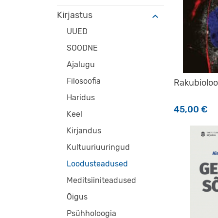
Kirjastus
UUED
SOODNE
Ajalugu
Filosoofia
Rakubioloo
Haridus
45,00
€
Keel
Kirjandus
Kultuuriuuringud
Loodusteadused
Meditsiiniteadused
Õigus
Psühholoogia