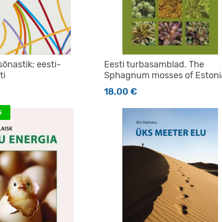
õnastik: eesti-
Eesti turbasamblad. The
ti
Sphagnum mosses of Estoni
18,00
€
S