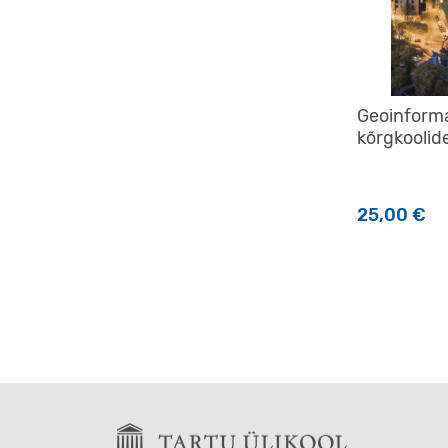
Geoinforma
kõrgkoolid
25,00
€