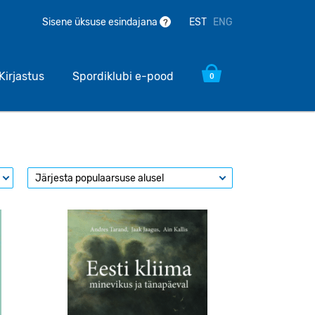
EST
ENG
Sisene üksuse esindajana
?
Kirjastus
Spordiklubi e-pood
0