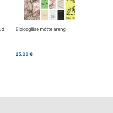
ud
Bioloogilise mõtte areng
25,00
€