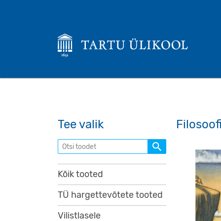
Tee valik
Filosoof
Otsi toodet
Kõik tooted
TÜ hargettevõtete tooted
Vilistlasele