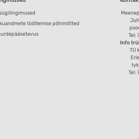
ügitingimused
Meenep
Juh
ikuandmete töötlemise põhimõtted
poo
uurdepääsetavus
Tel:
Info trü
TÜ k
Erl
ty
Tel: