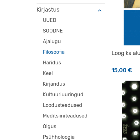
Kirjastus
UUED
SOODNE
Ajalugu
Filosoofia
Loogika al
Haridus
15,00
€
Keel
Kirjandus
Kultuuriuuringud
Loodusteadused
Meditsiiniteadused
Õigus
Psühholoogia