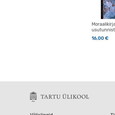
Moraalikirj
usutunnis
16,00
€
Välislingid
T