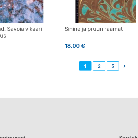
ad. Savoia vikaari
Sinine ja pruun raamat
tus
18,00
€
→
1
2
3
ingimused
Kontak