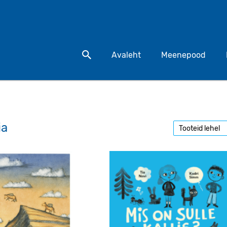
Otsi toodet
Avaleht
Meenepood
ia