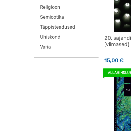
Religioon
Semiootika
Täppisteadused
Ühiskond
20. sajand
(viimased)
Varia
15,00
€
ALLAHINDLU