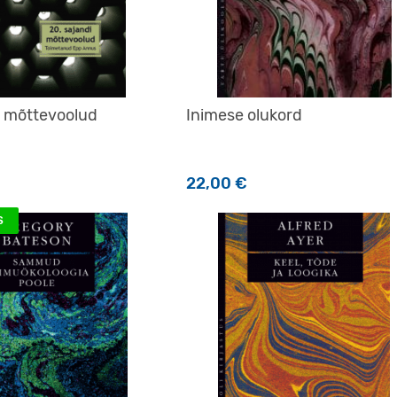
i mõttevoolud
Inimese olukord
22,00
€
S