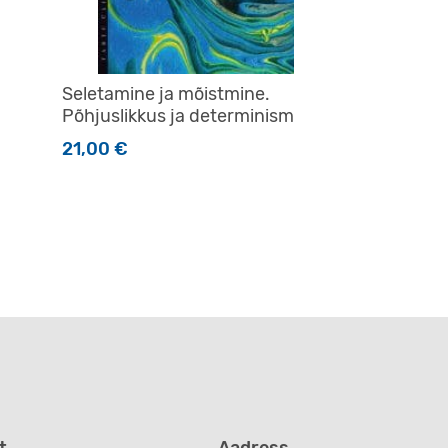
Seletamine ja mõistmine.
Põhjuslikkus ja determinism
21,00
€
t
Aadress