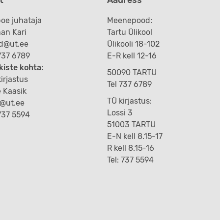
oe juhataja
Meenepood:
an Kari
Tartu Ülikool
d@ut.ee
Ülikooli 18-102
 737 6789
E-R kell 12-16
kiste kohta:
50090 TARTU
irjastus
Tel 737 6789
e Kaasik
TÜ kirjastus:
k@ut.ee
Lossi 3
 737 5594
51003 TARTU
E-N kell 8.15-17
R kell 8.15-16
Tel: 737 5594