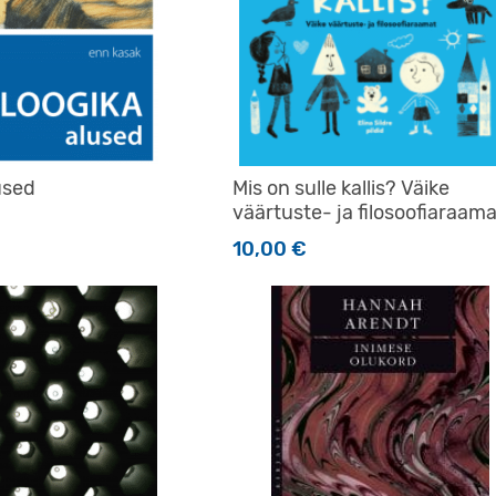
used
Mis on sulle kallis? Väike
väärtuste- ja filosoofiaraama
10,00
€