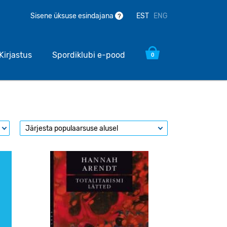
EST
ENG
Sisene üksuse esindajana
?
Kirjastus
Spordiklubi e-pood
0