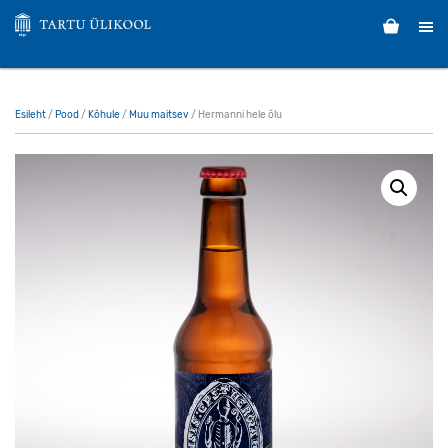
Esileht
/
Pood
/
Kõhule
/
Muu maitsev
/ Hermanni hele õlu