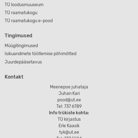
TÜ loodusmuuseum
TÜ raamatukogu
TÜ raamatukogu e-pood
Tingimused
Müügitingimused
Isikuandmete töötlemise põhimõtted
Juurdepääsetavus
Kontakt
Meenepoe juhataja
Juhan Kari
pood@ut.ee
Tel: 737 6789
Info trükiste kohta:
TÜ kirjastus
Erle Kaasik
tyk@ut.ee