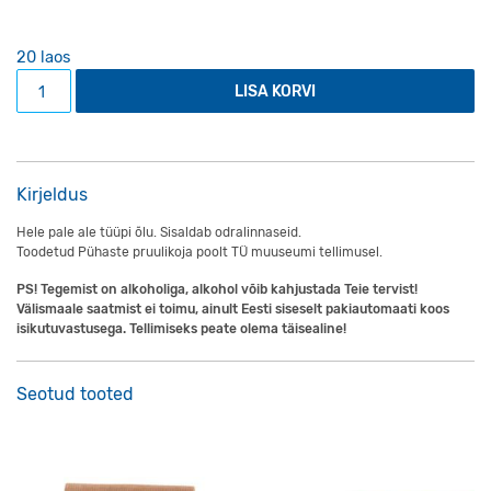
20 laos
Hermanni hele õlu kogus
LISA KORVI
Kirjeldus
Hele pale ale tüüpi õlu. Sisaldab odralinnaseid.
Toodetud Pühaste pruulikoja poolt TÜ muuseumi tellimusel.
PS! Tegemist on alkoholiga, alkohol võib kahjustada Teie tervist!
Välismaale saatmist ei toimu, ainult Eesti siseselt pakiautomaati koos
isikutuvastusega. Tellimiseks peate olema täisealine!
Seotud tooted