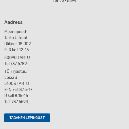
Tel: 737 5594
Aadress
Meenepood:
Tartu Ülikool
Ülikooli 18-102
E-R kell 12-16
50090 TARTU
Tel 737 6789
TÜ kirjastus:
Lossi 3
51003 TARTU
E-N kell 8.15-17
R kell 8.15-16
Tel: 737 5594
TAGANEN LEPINGUST