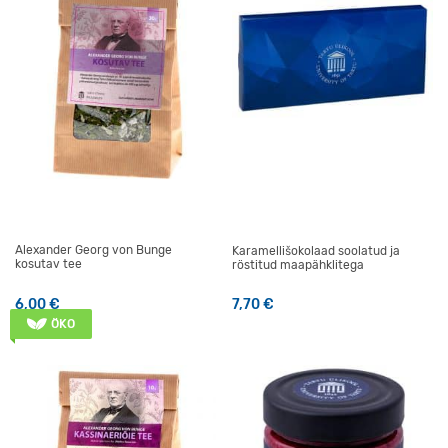
Alexander Georg von Bunge
Karamellišokolaad soolatud ja
kosutav tee
röstitud maapähklitega
6,00
€
7,70
€
ÖKO