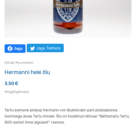
Jaga Twitteris
Jaga
Kõhule
,
Muu maitsev
Hermanni hele õlu
3,50
€
Müügitingimused
Tartu esimene piiskop Hermann von Buxhövden pani piiskopkonna
loomisega aluse Tartu linnale. Õlu on toodetud näituse “Nähtamatu Tartu.
800 aastat linna algusest” raames.