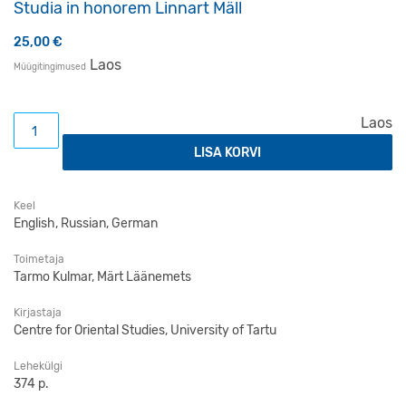
Studia in honorem Linnart Mäll
25,00
€
Laos
Müügitingimused
Humanistic Base Texts and the Mahāyāna Sūtras. Studia i
Laos
LISA KORVI
Keel
English, Russian, German
Toimetaja
Tarmo Kulmar, Märt Läänemets
Kirjastaja
Centre for Oriental Studies, University of Tartu
Lehekülgi
374 p.