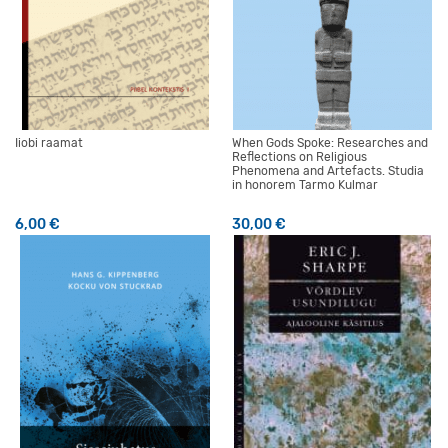
Iiobi raamat
When Gods Spoke: Researches and
Reflections on Religious
Phenomena and Artefacts. Studia
in honorem Tarmo Kulmar
6,00
€
30,00
€