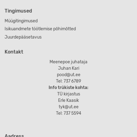
Tingimused
Müügitingimused
Isikuandmete töötlemise põhimõtted
Juurdepääsetavus
Kontakt
Meenepoe juhataja
Juhan Kari
pood@ut.ee
Tel: 737 6789
Info trükiste kohta:
TÜ kirjastus
Erle Kaasik
tyk@ut.ee
Tel: 737 5594
Aadress