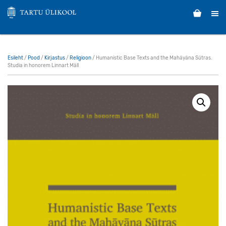
Esileht
/
Pood
/
Kirjastus
/
Religioon
/ Humanistic Base Texts and the Mahāyāna Sūtras.
Studia in honorem Linnart Mäll