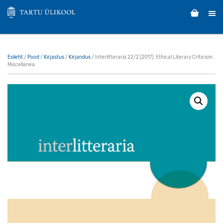
Esileht
/
Pood
/
Kirjastus
/
Kirjandus
/ Interlitteraria 22/2 (2017). Ethical Literary Criticism.
Miscellanea