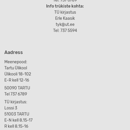
Tel: 737 6789
Info trükiste kohta:
TÜ kirjastus
Erle Kaasik
tyk@ut.ee
Tel: 737 5594
Aadress
Meenepood:
Tartu Ülikool
Ülikooli 18-102
E-R kell 12-16
50090 TARTU
Tel 737 6789
TÜ kirjastus:
Lossi 3
51003 TARTU
E-N kell 8.15-17
R kell 8.15-16