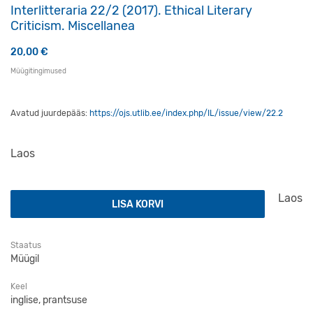
Interlitteraria 22/2 (2017). Ethical Literary
Criticism. Miscellanea
20,00
€
Müügitingimused
Avatud juurdepääs:
https://ojs.utlib.ee/index.php/IL/issue/view/22.2
Laos
Interlitteraria 22/2 (2017). Ethical Literary Criticism. Misc
Laos
LISA KORVI
Staatus
Müügil
Keel
inglise, prantsuse