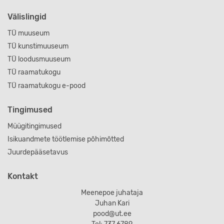
Välislingid
TÜ muuseum
TÜ kunstimuuseum
TÜ loodusmuuseum
TÜ raamatukogu
TÜ raamatukogu e-pood
Tingimused
Müügitingimused
Isikuandmete töötlemise põhimõtted
Juurdepääsetavus
Kontakt
Meenepoe juhataja
Juhan Kari
pood@ut.ee