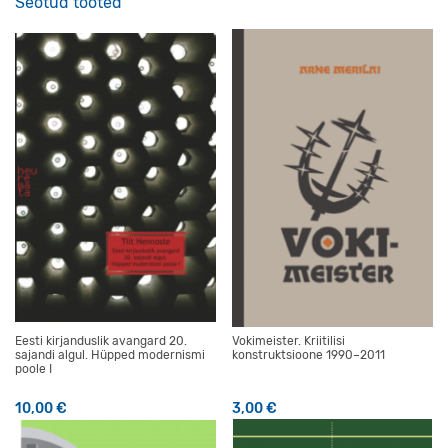
Seotud tooted
Eesti kirjanduslik avangard 20.
Vokimeister. Kriitilisi
sajandi algul. Hüpped modernismi
konstruktsioone 1990–2011
poole I
10,00
€
3,00
€