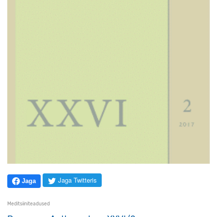
Jaga Twitteris
Jaga
Meditsiiniteadused