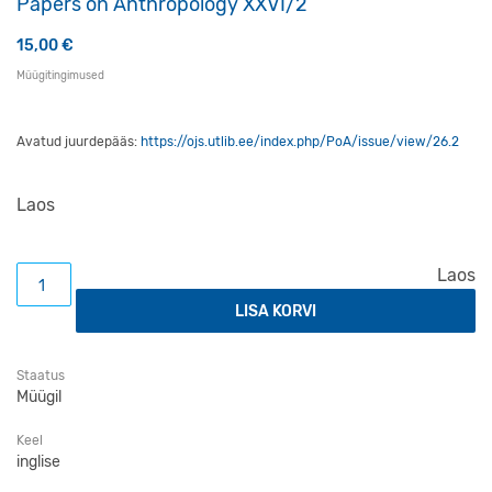
Papers on Anthropology XXVI/2
15,00
€
Müügitingimused
Avatud juurdepääs:
https://ojs.utlib.ee/index.php/PoA/issue/view/26.2
Laos
Papers on Anthropology XXVI/2 kogus
Laos
LISA KORVI
Staatus
Müügil
Keel
inglise