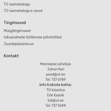
TÜ raamatukogu
TÜ raamatukogu e-pood
Tingimused
Müügitingimused
Isikuandmete töötlemise põhimõtted
Juurdepääsetavus
Kontakt
Meenepoe juhataja
Juhan Kari
pood@ut.ee
Tel: 737 6789
Info trükiste kohta:
TÜ kirjastus
Erle Kaasik
tyk@ut.ee
Tel: 737 5594