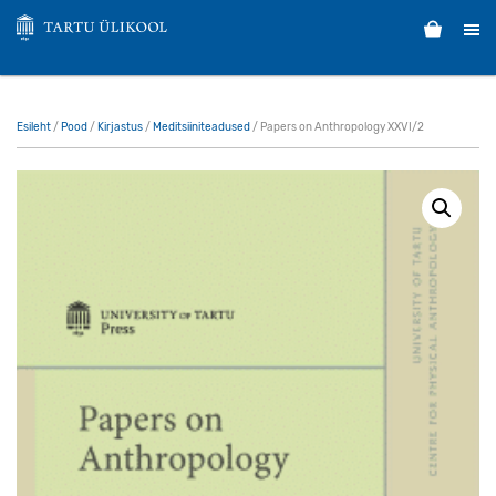
Esileht
/
Pood
/
Kirjastus
/
Meditsiiniteadused
/ Papers on Anthropology XXVI/2