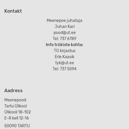
Kontakt
Meenepoe juhataja
Juhan Kari
pood@ut.ee
Tel: 737 6789
Info trükiste kohta:
TÜ kirjastus
Erle Kaasik
tyk@ut.ee
Tel: 737 5594
Aadress
Meenepood:
Tartu Ülikool
Ülikooli 18-102
E-R kell 12-16
50090 TARTU