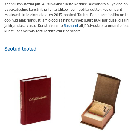
Kaardil kasutatud pilt: A. Milyakina “Delta keskus”. Alexandra Milyakina on
vabakutseline kunstnik ja Tartu Ülikooli semiootika doktor, kes on pärit
Moskvast, kuid elanud alates 2013. aastast Tartus. Peale semiootika on ta
õppinud ajakirjandust ja filoloogiat ning tunneb suurt huvi hariduse, disaini
ja kirjanduse vastu. Kunstnikunime
Sashami
all jäädvustab ta omanäolises
kunstilises vormis Tartu arhitektuuripärandit
Seotud tooted