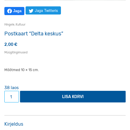
Jaga Twitteris
Jaga
Hingele
,
Kultuur
Postkaart “Delta keskus”
2,00
€
Müügitingimused
Mõõtmed 10 × 15 cm.
38 laos
Postkaart "Delta keskus" kogus
LISA KORVI
Kirjeldus