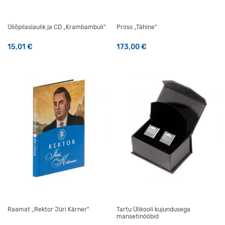
Üliõpilaslaulik ja CD „Krambambuli“
Pross „Tähine“
15,01
€
173,00
€
Raamat „Rektor Jüri Kärner“
Tartu Ülikooli kujundusega
mansetinööbid