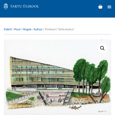
Esileht
/
Pood
/
Hingele
/
Kultuur
/ Postkaart “Delta keskus”