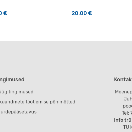
0
€
20,00
€
ingimused
Kontak
ügitingimused
Meenep
Juh
ikuandmete töötlemise põhimõtted
poo
uurdepääsetavus
Tel:
Info trü
TÜ k