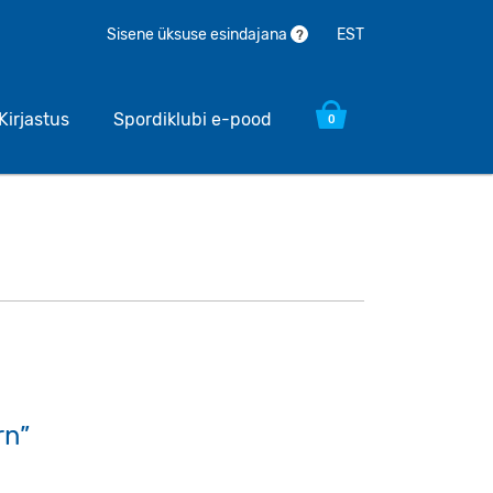
EST
Sisene üksuse esindajana
?
Kirjastus
Spordiklubi e-pood
0
rn”