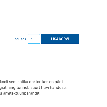
Postkaart "Tähetorn" kogus
51 laos
LISA KORVI
kooli semiootika doktor, kes on pärit
ogiat ning tunneb suurt huvi hariduse,
tu arhitektuuripärandit