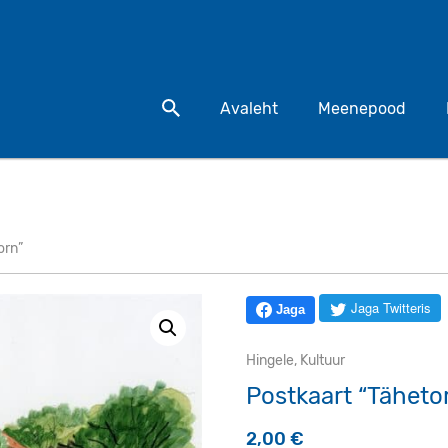
Otsi toodet
Avaleht
Meenepood
orn”
Jaga Twitteris
Jaga
Hingele
,
Kultuur
Postkaart “Täheto
2,00
€