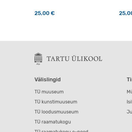
25,00
€
25,0
Välislingid
T
TÜ muuseum
Mü
TÜ kunstimuuseum
Is
TÜ loodusmuuseum
J
TÜ raamatukogu
TÜ raamatukogu e-pood