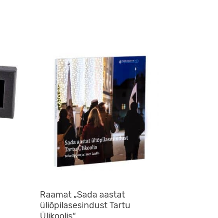
Raamat „Sada aastat
üliõpilasesindust Tartu
Ülikoolis“