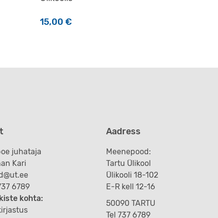
15,00
€
t
Aadress
oe juhataja
Meenepood:
an Kari
Tartu Ülikool
d@ut.ee
Ülikooli 18-102
 737 6789
E-R kell 12-16
kiste kohta:
50090 TARTU
irjastus
Tel 737 6789