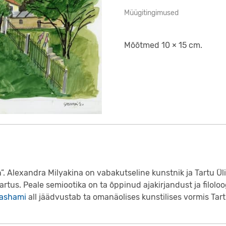
Müügitingimused
Mõõtmed 10 × 15 cm.
n”. Alexandra Milyakina on vabakutseline kunstnik ja Tartu Üli
artus. Peale semiootika on ta õppinud ajakirjandust ja filolo
ashami
all jäädvustab ta omanäolises kunstilises vormis Tar