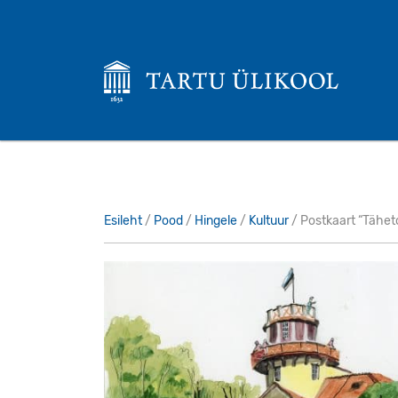
Esileht
/
Pood
/
Hingele
/
Kultuur
/ Postkaart “Tähet