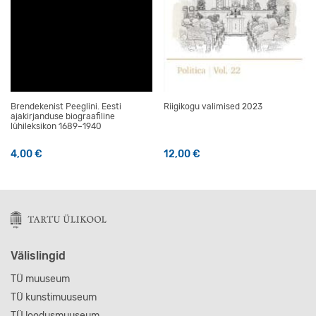
Brendekenist Peeglini. Eesti
Riigikogu valimised 2023
ajakirjanduse biograafiline
lühileksikon 1689–1940
4,00
€
12,00
€
Välislingid
TÜ muuseum
TÜ kunstimuuseum
TÜ loodusmuuseum