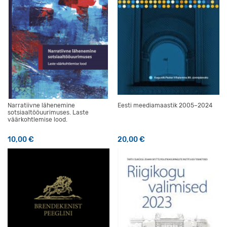
Narratiivne lähenemine
Eesti meediamaastik 2005–2024
sotsiaaltööuurimuses. Laste
väärkohtlemise lood.
10,00
€
20,00
€