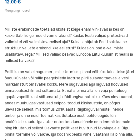
12,00
€
Müügitingimused
Milliste erakondade toetajad üksteist kõige enam vihkavad ja kes on
keskeltläbi kõige meeldivam erakond? Kuidas Eesti valijad protestivad
valimistel või valimistevahelisel ajal? Kuidas mõjutab Eesti sotsiaalne
struktuur valijate erakondlikke eelistusi? Kuidas on lood e-valimiste
usaldatavusega? Millised valijad peavad Euroopa Liitu kuulumist heaks ja
millised halvaks?
Poliitika on vahel nagu meri, mille tormisel pinnal võib üks laine teise järel
õudu külvata või mille peegelsileda laotuse piiril sulavad taevas ja vesi
märkamatult omavahel kokku. Mere sügavuses aga liiguvad hoovused
pinnapealsest ilmast sõltumata. Et näha pinna alla, on vaja politoloogi
igapäevapoliitikast sõltumatut ja läbitungivamat pilku. Käes olev raamat,
andes muuhulgas vastused eelpool toodud küsimustele, on põgus
ülevaade sellest, mis toimus 2019. aasta Riigikogu valimistel, nende
ümber ja enne neid. Teemat käsitletakse eesti politoloogide lühi
analüüside kaudu. Iga autor on keskendunud ühele oma lemmikteemale
ning kirjutanud sellest ülevaate poliitikast huvitunud tavalugejale. Olgu
pinnal tormine või vaikne, iga kodanik peaks vahel vaatama ka pinna alla.