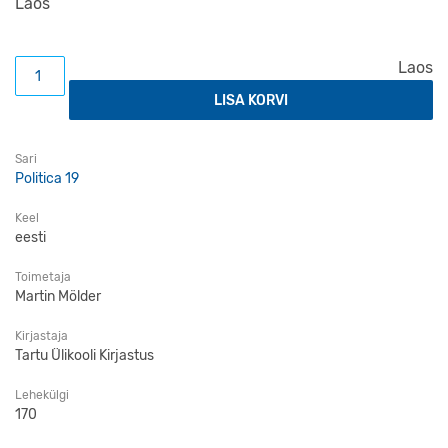
Laos
Riigikogu valimised 2019 kogus
Laos
LISA KORVI
Sari
Politica 19
Keel
eesti
Toimetaja
Martin Mölder
Kirjastaja
Tartu Ülikooli Kirjastus
Lehekülgi
170