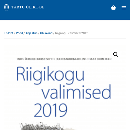
Esileht
/
Pood
/
Kirjastus
/
Ühiskond
/ Riigikogu valimised 2019