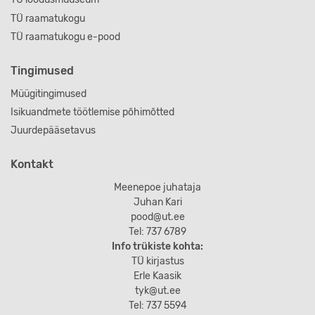
TÜ raamatukogu
TÜ raamatukogu e-pood
Tingimused
Müügitingimused
Isikuandmete töötlemise põhimõtted
Juurdepääsetavus
Kontakt
Meenepoe juhataja
Juhan Kari
pood@ut.ee
Tel: 737 6789
Info trükiste kohta:
TÜ kirjastus
Erle Kaasik
tyk@ut.ee
Tel: 737 5594