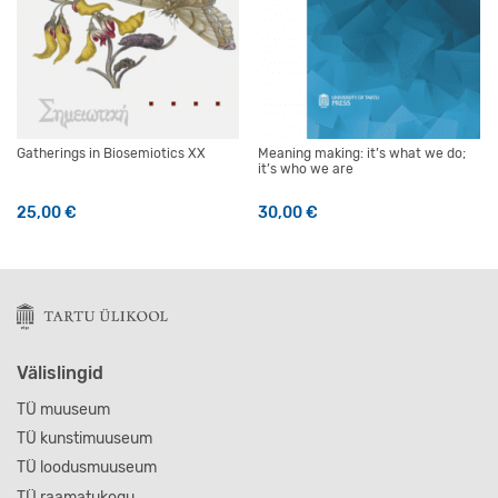
Gatherings in Biosemiotics XX
Meaning making: it’s what we do;
it’s who we are
25,00
€
30,00
€
Välislingid
TÜ muuseum
TÜ kunstimuuseum
TÜ loodusmuuseum
TÜ raamatukogu