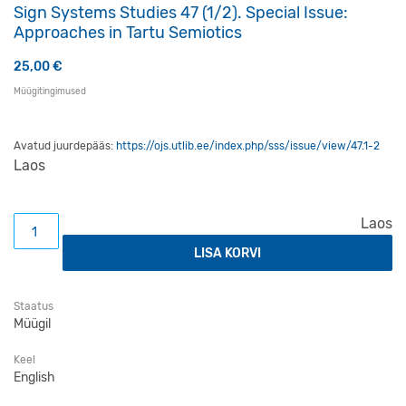
Sign Systems Studies 47 (1/2). Special Issue:
Approaches in Tartu Semiotics
25,00
€
Müügitingimused
Avatud juurdepääs:
https://ojs.utlib.ee/index.php/sss/issue/view/47.1-2
Laos
Sign Systems Studies 47 (1/2). Special Issue: Approaches 
Laos
LISA KORVI
Staatus
Müügil
Keel
English