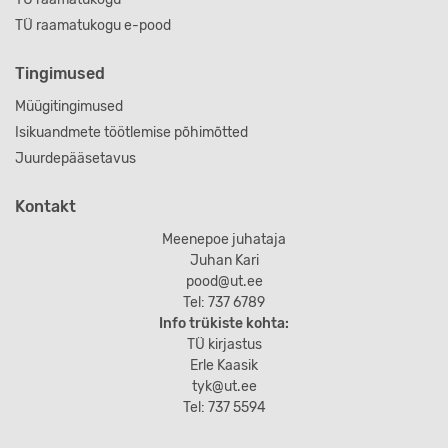
TÜ raamatukogu e-pood
Tingimused
Müügitingimused
Isikuandmete töötlemise põhimõtted
Juurdepääsetavus
Kontakt
Meenepoe juhataja
Juhan Kari
pood@ut.ee
Tel: 737 6789
Info trükiste kohta:
TÜ kirjastus
Erle Kaasik
tyk@ut.ee
Tel: 737 5594