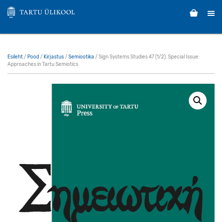
Esileht
/
Pood
/
Kirjastus
/
Semiootika
/ Sign Systems Studies 47 (1/2). Special Issue:
Approaches in Tartu Semiotics