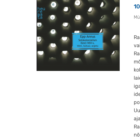
1
Mü
Ra
va
Ra
mõ
ko
la
ig
id
po
Uu
aj
Ra
nõ