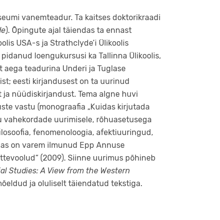
seumi vanemteadur. Ta kaitses doktorikraadi
de
). Õpingute ajal täiendas ta ennast
olis USA-s ja Strathclyde’i Ülikoolis
 pidanud loengukursusi ka Tallinna Ülikoolis,
mat aega teadurina Underi ja Tuglase
ist; eesti kirjandusest on ta uurinud
ja nüüdiskirjandust. Tema algne huvi
muste vastu (monograafia „Kuidas kirjutada
elu vahekordade uurimisele, rõhuasetusega
 filosoofia, fenomenoloogia, afektiuuringud,
rjas on varem ilmunud Epp Annuse
õttevoolud“ (2009). Siinne uurimus põhineb
ial Studies: A View from the Western
õeldud ja oluliselt täiendatud tekstiga.