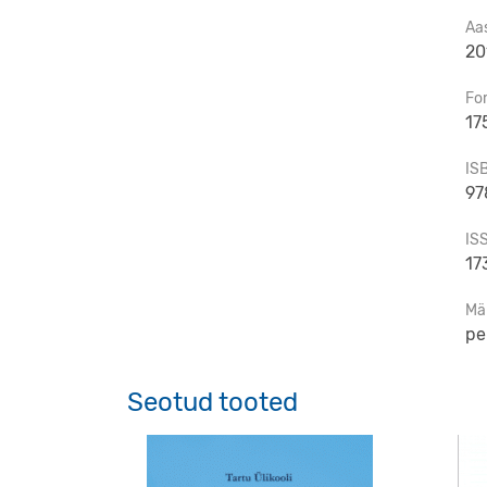
Aa
20
Fo
17
IS
97
IS
17
Mä
pe
Seotud tooted