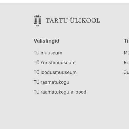
Välislingid
T
TÜ muuseum
Mü
TÜ kunstimuuseum
Is
TÜ loodusmuuseum
J
TÜ raamatukogu
TÜ raamatukogu e-pood