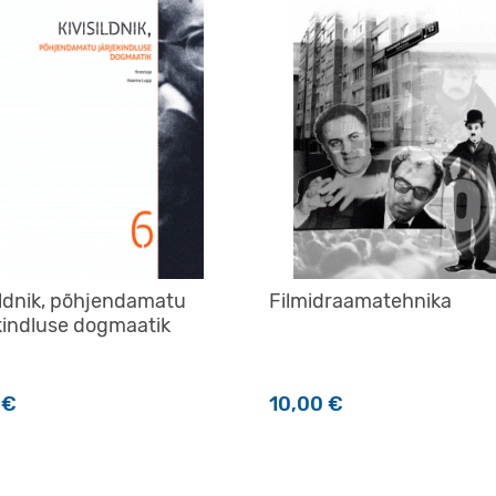
ildnik, põhjendamatu
Filmidraamatehnika
kindluse dogmaatik
0
€
10,00
€