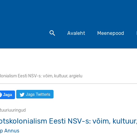
Otsi toodet
Avaleht
Meenepood
onialism Eesti NSV-s: võim, kultuur, argielu
Jaga Twitteris
Jaga
tuuriuuringud
otskolonialism Eesti NSV-s: võim, kultuur,
p Annus