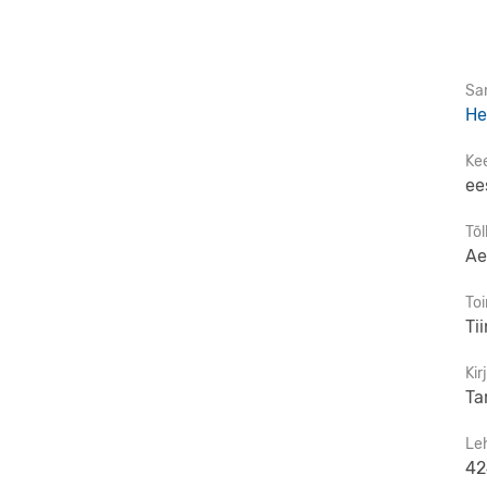
Sar
He
Ke
ee
Tõl
Ae
To
Tii
Kir
Ta
Le
42