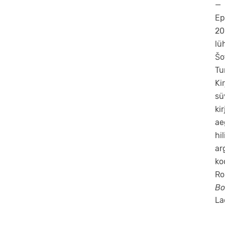
—
Ep
20
lü
Šo
Tu
Ki
sü
ki
ae
hi
ar
ko
Ro
Bo
La