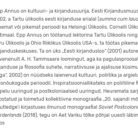
p Annus on kultuuri- ja kirjandusuurija, Eesti Kirjandusmuu
02. a Tartu ülikoolis eesti kirjanduse erialal (
summa cum lau
hemat või pikemat perioodi ka Helsingi Ülikoolis, Cornelli Üliko
timaal. Epp Annus on töötanud lektorina Tartu Ülikoolis ning
ru Ülikoolis ja Ohio Riiklikus Ülikoolis USA-s, ta töötas pike
rjanduskeskuses. Ta on üks „Eesti kirjandusloo“ (2001) autore
venenult A. H. Tammsaare loomingut, aga ka pagulasproosat 
rjanduse ja filosoofia suhete, narratiivsuse ja ajalisuse küsi
ga“, 2002) on nüüdseks laienenud kultuuri, poliitika ja argi
lisnõukogude perioodil. Inspiratsiooniallikateks on poliitiline
gielu uuringud ja postkoloniaalsed uuringud. Heuremata sa
ostatud ja toimetud kollektiivne monograafia „20. sajandi m
utledge’i kirjastuses ilmunud monograafial
Soviet Postcolon
rderlands
(2018), tegu on Aet Variku tõlke põhjal uuesti läbim
os