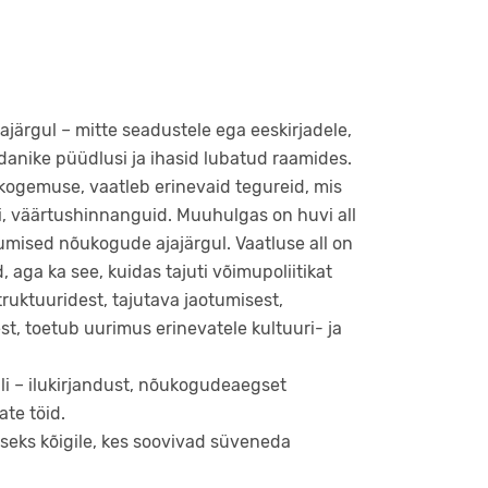
järgul – mitte seadustele ega eeskirjadele,
danike püüdlusi ja ihasid lubatud raamides.
lukogemuse, vaatleb erinevaid tegureid, mis
si, väärtushinnanguid. Muuhulgas on huvi all
ised nõukogude ajajärgul. Vaatluse all on
 aga ka see, kuidas tajuti võimupoliitikat
ruktuuridest, tajutava jaotumisest,
st, toetub uurimus erinevatele kultuuri- ja
ali – ilukirjandust, nõukogudeaegset
ate töid.
iseks kõigile, kes soovivad süveneda