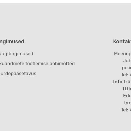
ingimused
Kontak
ügitingimused
Meenep
Juh
ikuandmete töötlemise põhimõtted
poo
uurdepääsetavus
Tel:
Info trü
TÜ k
Erl
ty
Tel: