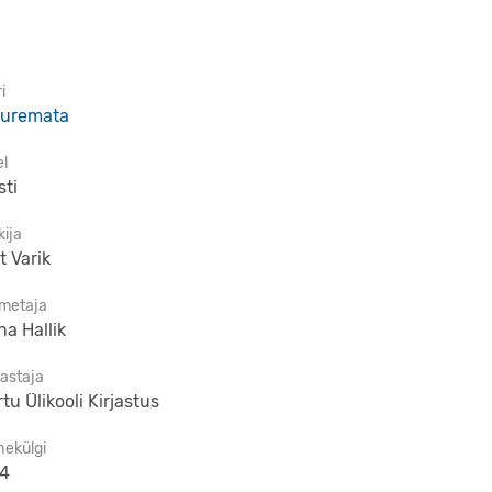
i
uremata
el
sti
kija
t Varik
imetaja
na Hallik
jastaja
rtu Ülikooli Kirjastus
hekülgi
4