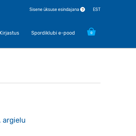
EST
Sisene üksuse esindajana
?
Kirjastus
Spordiklubi e-pood
0
 argielu