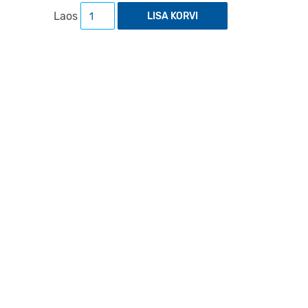
Sotskolonialism Eesti NSV-s: võim, kultuur, 
Laos
LISA KORVI