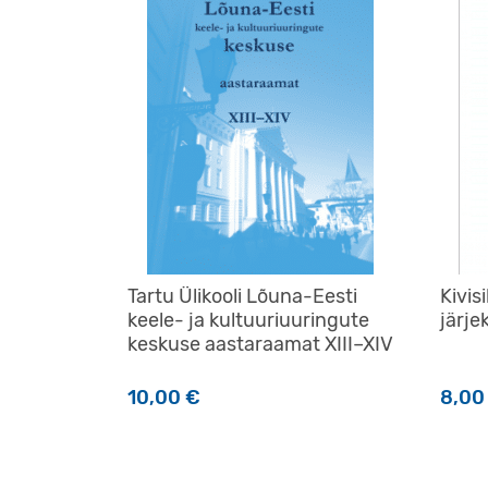
Tartu Ülikooli Lõuna-Eesti
Kivis
keele- ja kultuuriuuringute
järje
keskuse aastaraamat XIII–XIV
10,00
€
8,0