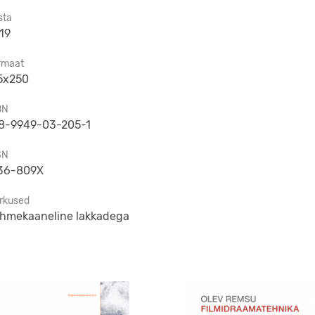
sta
19
rmaat
5x250
BN
8-9949-03-205-1
SN
36-809X
rkused
hmekaaneline lakkadega