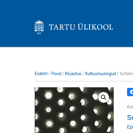
Esileht
/
Pood
/
Kirjastus
/
Kultuuriuuringud
/ Sotskol
Kul
S
Ep