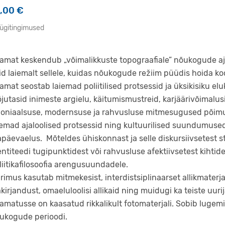
0,00
€
ügitingimused
amat keskendub „võimalikkuste topograafiale” nõukogude aja
id laiemalt sellele, kuidas nõukogude režiim püüdis hoida ko
amat seostab laiemad poliitilised protsessid ja üksikisiku e
jutasid inimeste argielu, käitumismustreid, karjäärivõimalu
loniaalsuse, modernsuse ja rahvusluse mitmesugused põimum
iemad ajaloolised protsessid ning kultuurilised suundumused,
apäevaelus. Mõteldes ühiskonnast ja selle diskursiivsetest st
entiteedi tugipunktidest või rahvusluse afektiivsetest kihtide
liitikafilosoofia arengusuundadele.
rimus kasutab mitmekesist, interdistsiplinaarset allikmaterj
akirjandust, omaeluloolisi allikaid ning muidugi ka teiste uurij
amatusse on kaasatud rikkalikult fotomaterjali. Sobib lugem
ukogude perioodi.