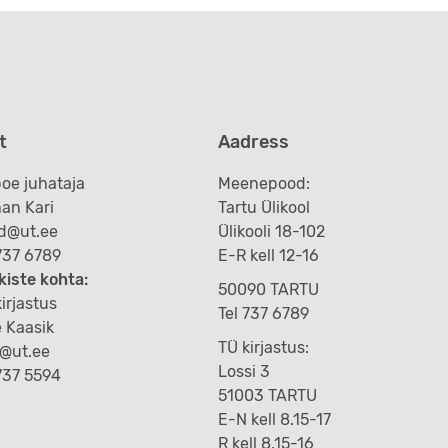
t
Aadress
oe juhataja
Meenepood:
an Kari
Tartu Ülikool
d@ut.ee
Ülikooli 18-102
 737 6789
E-R kell 12-16
kiste kohta:
50090 TARTU
irjastus
Tel 737 6789
e Kaasik
TÜ kirjastus:
k@ut.ee
Lossi 3
 737 5594
51003 TARTU
E-N kell 8.15-17
R kell 8.15-16