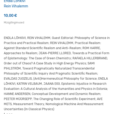
Endla Lõhkivi
Rein Vihalemm
10,00
€
Müügitingimused
ENDLA LÕHKIVI, REIN VIHALEMM, Guest Editorial: Philosophy of Science in
Practice and Practical Realism; REIN VIHALEMM, Practical Realism:
Against Standard Scientific Realism and Anti-Realism; ROM HARRE,
Approaches to Realism; JEAN-PIERRE LLORED, Towards a Practical Form
of Epistemology: The Case of Green Chemistry; RAFAELA HILLERBRAND,
Order out of Chaos? A Case Study in High Energy Physics; SAMI
PIHLSTRÖM, Toward Pragmatically Naturalized Transcendental
Philosophy of Scientific Inquiry And Pragmatic Scientific Realism;
EVALDAS JUOZELIS, (Anti)Hermeneutical Philosophy for Science; ENDLA
LÕHKIVI, KATRIN VELBAUM, JAANA EIGI, Epistemic Injustice in Research
Evaluation: A Cultural Analysis of the Humanities and Physics in Estonia;
HANNE ANDERSEN, Conceptual Development and Dynamic Realism;
PEETER MÜÜRSEPP, The Changing Role of Scientific Experiment; AVE
METS, Measurement Theory, Nomological Machine And Measurement
Uncertainties (In Classical Physics)