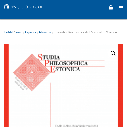
Esileht
/
Pood
/
Kirjastus
/
Filosoofia
/ Towards a Practical Realist Account of Science