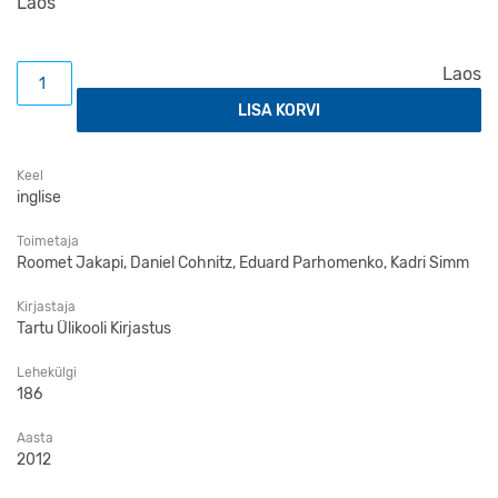
Laos
Towards a Practical Realist Account of Science kogus
Laos
LISA KORVI
Keel
inglise
Toimetaja
Roomet Jakapi, Daniel Cohnitz, Eduard Parhomenko, Kadri Simm
Kirjastaja
Tartu Ülikooli Kirjastus
Lehekülgi
186
Aasta
2012