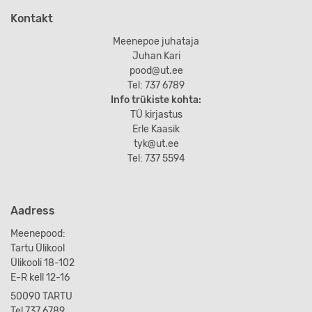
Kontakt
Meenepoe juhataja
Juhan Kari
pood@ut.ee
Tel: 737 6789
Info trükiste kohta:
TÜ kirjastus
Erle Kaasik
tyk@ut.ee
Tel: 737 5594
Aadress
Meenepood:
Tartu Ülikool
Ülikooli 18-102
E-R kell 12-16
50090 TARTU
Tel 737 6789