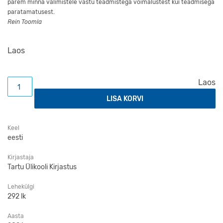
parem minna valimistele vastu teadmistega võimalustest kui teadmisega
paratamatusest.
Rein Toomla
Laos
Valimised Eestis – teekond reeglitest süsteemini kogus
Laos
LISA KORVI
Keel
eesti
Kirjastaja
Tartu Ülikooli Kirjastus
Lehekülgi
292 lk
Aasta