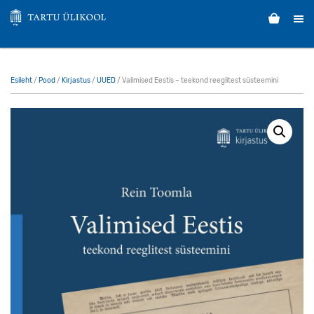
Esileht
/
Pood
/
Kirjastus
/
UUED
/ Valimised Eestis – teekond reeglitest süsteemini