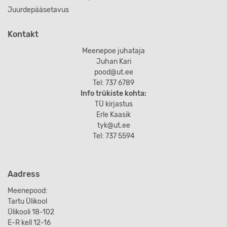
Juurdepääsetavus
Kontakt
Meenepoe juhataja
Juhan Kari
pood@ut.ee
Tel: 737 6789
Info trükiste kohta:
TÜ kirjastus
Erle Kaasik
tyk@ut.ee
Tel: 737 5594
Aadress
Meenepood:
Tartu Ülikool
Ülikooli 18-102
E-R kell 12-16