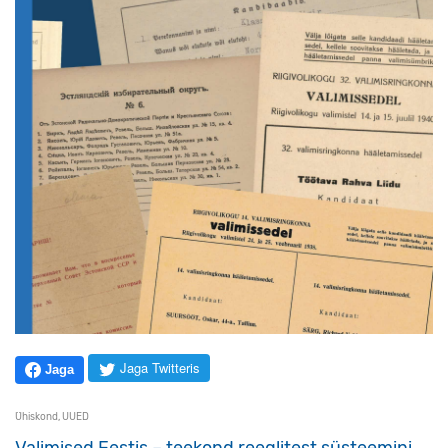
Jaga Twitteris
Jaga
Ühiskond
,
UUED
Valimised Eestis – teekond reeglitest süsteemini