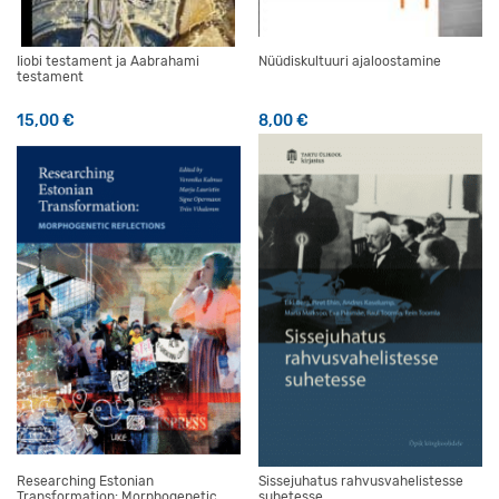
Iiobi testament ja Aabrahami
Nüüdiskultuuri ajaloostamine
testament
15,00
€
8,00
€
Researching Estonian
Sissejuhatus rahvusvahelistesse
Transformation: Morphogenetic
suhetesse