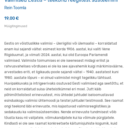
Rein Toomla
19,00
€
Müügitingimused
Eestis on võistluslikke valimisi – üleriigilisi või ülemaalisi – korraldatud
enam kui sajandi vältel: esimest korda 1906. aastal, kui valiti Vene
Riigiduumat, ja viimati 2024. aastal, kui olid Euroopa Parlamendi
valimised. Valimiste toimumises ei ole iseenesest midagi erilist ja
rahvusvahelises võrdluses ei ole ka see ajavahemik kuigi märkimisväärne,
arvestades eriti, et ligikaudu poole sajandi vältel – 1940. aastatest kuni
1980. aastate lõpuni – ei olnud valimistel mingit tegelikku tähtsust.
Huvipakkuvaks ja intrigeerivaks osutuvad Eesti valimised aga seetõttu, et
neid on korraldatud suisa üheteistkümnel eri moel. Jutt käib
põhimõttelistest erinevustest, mis ühtedel juhtudel iseloomustavad
esinduskogu valimisi ühtemoodi ja teistel juhtudel teistmoodi. See raamat
ongi teekond läbi erinevuste, mis kajastuvad valimis­­­reeg­listikes ja
sedakaudu ka valimissüsteemides. Nende erinevuste tundmisest võib
tõusta kasu nii valijatele, võimukandjatele kui ka võimule pürgijatele.
Kindlasti ei ole see raamat konkreetsete käitumisjuhiste kogumik, kuid