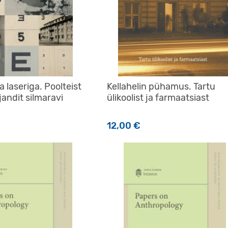
a laseriga. Poolteist
Kellahelin pühamus. Tartu
andit silmaravi
ülikoolist ja farmaatsiast
12,00
€