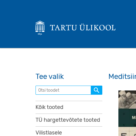
Tee valik
Meditsi
Otsi toodet
Kõik tooted
TÜ hargettevõtete tooted
Vilistlasele