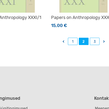
Anthropology XXXI/1
Papers on Anthropology XX
15,00
€
←
→
1
2
3
ingimused
Kontak
ügitingimused
Meenep