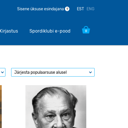
EST
ENG
Sisene üksuse esindajana
?
Kirjastus
Spordiklubi e-pood
0