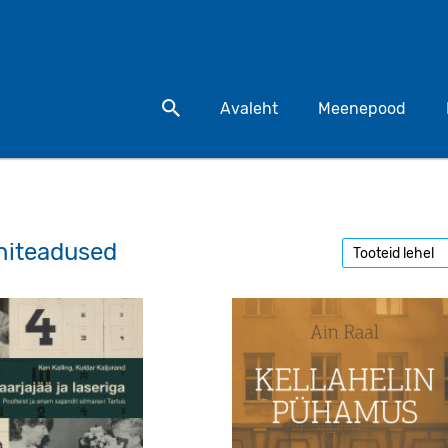
Otsi toodet
Avaleht
Meenepood
initeadused