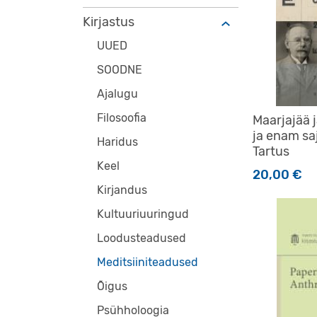
Kirjastus
UUED
SOODNE
Ajalugu
Filosoofia
Maarjajää j
ja enam saj
Haridus
Tartus
Keel
20,00
€
Kirjandus
Kultuuriuuringud
Loodusteadused
Meditsiiniteadused
Õigus
Psühholoogia