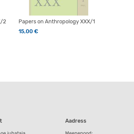
X/2
Papers on Anthropology XXX/1
15,00
€
t
Aadress
oe juhataja
Meenepood: