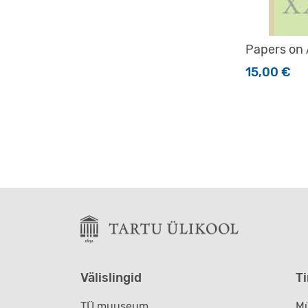
Papers on 
15,00
€
Välislingid
T
TÜ muuseum
Mü