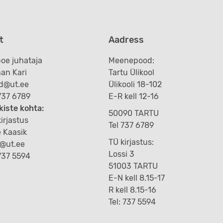
t
Aadress
oe juhataja
Meenepood:
an Kari
Tartu Ülikool
d@ut.ee
Ülikooli 18-102
 737 6789
E-R kell 12-16
kiste kohta:
50090 TARTU
irjastus
Tel 737 6789
e Kaasik
TÜ kirjastus:
k@ut.ee
Lossi 3
 737 5594
51003 TARTU
E-N kell 8.15-17
R kell 8.15-16
Tel: 737 5594