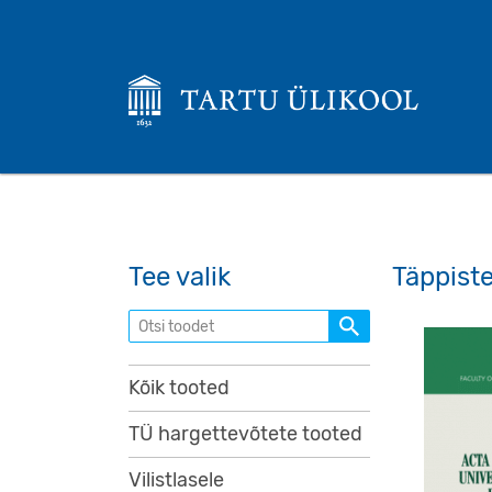
Tee valik
Täppist
Otsi toodet
Kõik tooted
TÜ hargettevõtete tooted
Vilistlasele