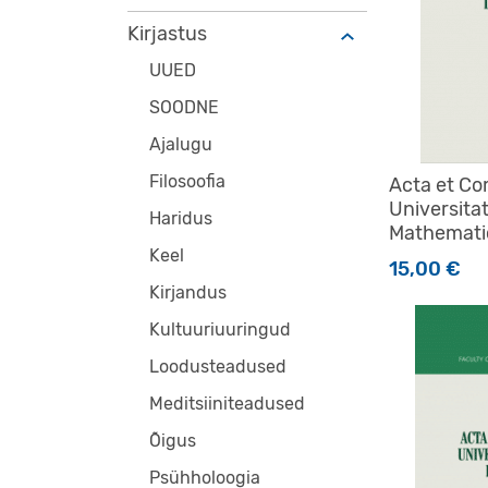
Kirjastus
UUED
SOODNE
Ajalugu
Filosoofia
Acta et C
Universitat
Haridus
Mathemati
Keel
15,00
€
Kirjandus
Kultuuriuuringud
Loodusteadused
Meditsiiniteadused
Õigus
Psühholoogia