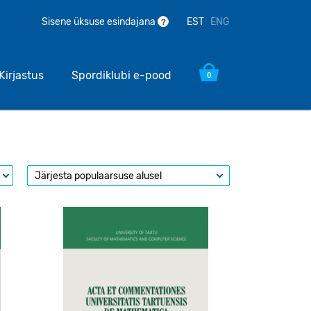
EST
ENG
Sisene üksuse esindajana
?
Kirjastus
Spordiklubi e-pood
0