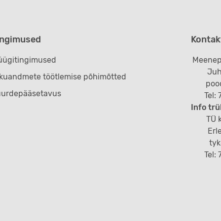
ingimused
Kontak
ügitingimused
Meenep
Juh
ikuandmete töötlemise põhimõtted
poo
uurdepääsetavus
Tel:
Info trü
TÜ k
Erl
ty
Tel: