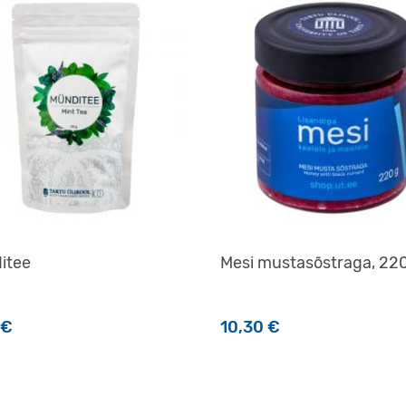
itee
Mesi mustasõstraga, 22
€
10,30
€