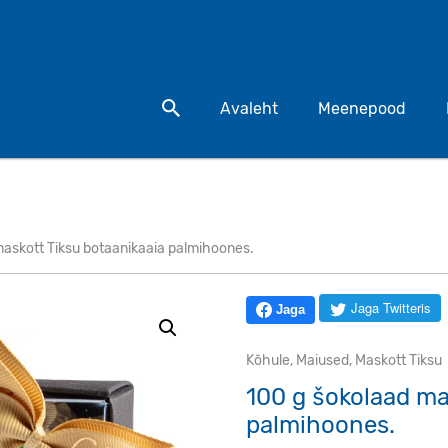
Otsi toodet
Avaleht
Meenepood
maskott Tiksu botaanikaaia palmihoones.
Jaga Twitteris
Jaga
Kõhule
,
Maiused
,
Maskott Tiksu
100 g šokolaad ma
palmihoones.