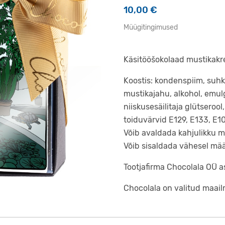
10,00
€
Müügitingimused
Käsitööšokolaad mustikakr
Koostis: kondenspiim, suhk
mustikajahu, alkohol, emulga
niiskusesäilitaja glütsero
toiduvärvid E129, E133, E1
Võib avaldada kahjulikku m
Võib sisaldada vähesel määr
Tootjafirma Chocolala OÜ asu
Chocolala on valitud maai