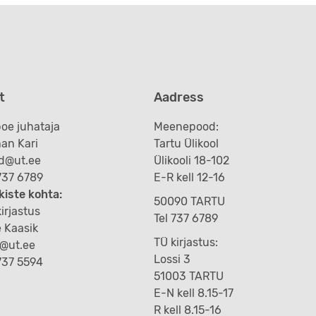
t
Aadress
oe juhataja
Meenepood:
an Kari
Tartu Ülikool
d@ut.ee
Ülikooli 18-102
 737 6789
E-R kell 12-16
kiste kohta:
50090 TARTU
irjastus
Tel 737 6789
e Kaasik
TÜ kirjastus:
k@ut.ee
Lossi 3
 737 5594
51003 TARTU
E-N kell 8.15-17
R kell 8.15-16