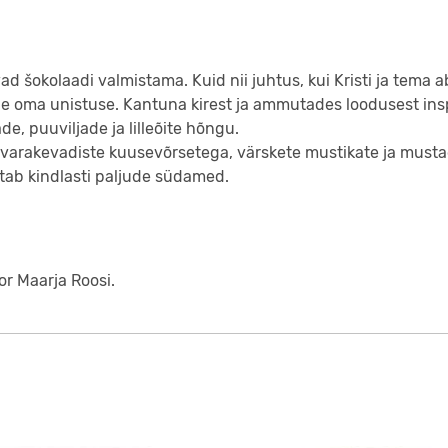
avad šokolaadi valmistama. Kuid nii juhtus, kui Kristi ja tema
de oma unistuse. Kantuna kirest ja ammutades loodusest inspi
e, puuviljade ja lilleõite hõngu.
 varakevadiste kuusevõrsetega, värskete mustikate ja musta
tab kindlasti paljude südamed.
or Maarja Roosi.