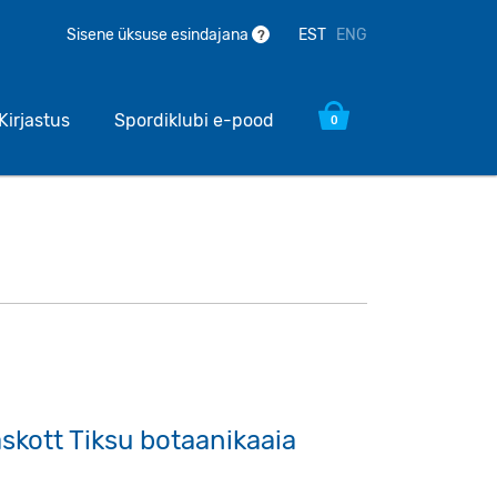
EST
ENG
Sisene üksuse esindajana
?
Kirjastus
Spordiklubi e-pood
0
skott Tiksu botaanikaaia