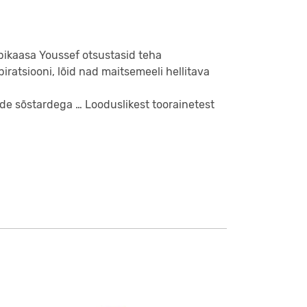
 abikaasa Youssef otsustasid teha
ratsiooni, lõid nad maitsemeeli hellitava
de sõstardega … Looduslikest toorainetest