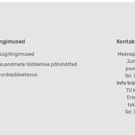
ingimused
Kontak
ügitingimused
Meenep
Juh
ikuandmete töötlemise põhimõtted
poo
uurdepääsetavus
Tel:
Info trü
TÜ k
Erl
ty
Tel: