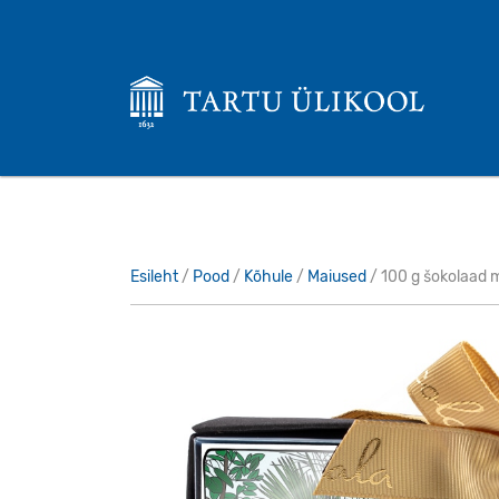
Esileht
/
Pood
/
Kõhule
/
Maiused
/ 100 g šokolaad 