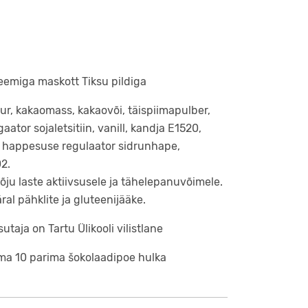
eemiga maskott Tiksu pildiga
ur, kakaomass, kakaovõi, täispiimapulber,
ator sojaletsitiin, vanill, kandja E1520,
ol, happesuse regulaator sidrunhape,
02.
õju laste aktiivsusele ja tähelepanuvõimele.
al pähklite ja gluteenijääke.
taja on Tartu Ülikooli vilistlane
lma 10 parima šokolaadipoe hulka