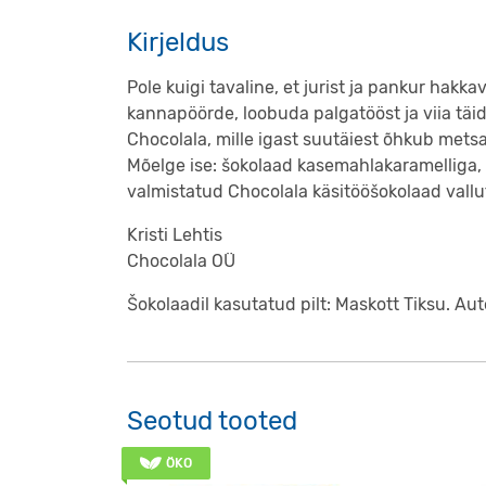
Kirjeldus
Pole kuigi tavaline, et jurist ja pankur hakk
kannapöörde, loobuda palgatööst ja viia täi
Chocolala, mille igast suutäiest õhkub metsad
Mõelge ise: šokolaad kasemahlakaramelliga,
valmistatud Chocolala käsitööšokolaad vallu
Kristi Lehtis
Chocolala OÜ
Šokolaadil kasutatud pilt: Maskott Tiksu. Aut
Seotud tooted
ÖKO