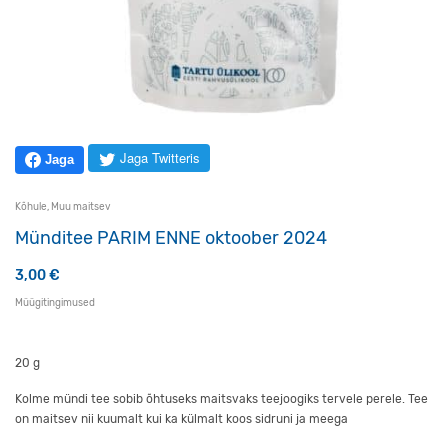
Jaga Twitteris
Jaga
Kõhule
,
Muu maitsev
Münditee PARIM ENNE oktoober 2024
3,00
€
Müügitingimused
20 g
Kolme mündi tee sobib õhtuseks maitsvaks teejoogiks tervele perele. Tee
on maitsev nii kuumalt kui ka külmalt koos sidruni ja meega