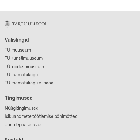
Välislingid
TÜ muuseum
TÜ kunstimuuseum
TÜ loodusmuuseum
TÜ raamatukogu
TÜ raamatukogu e-pood
Tingimused
Müügitingimused
Isikuandmete töötlemise põhimõtted
Juurdepääsetavus
Kontakt