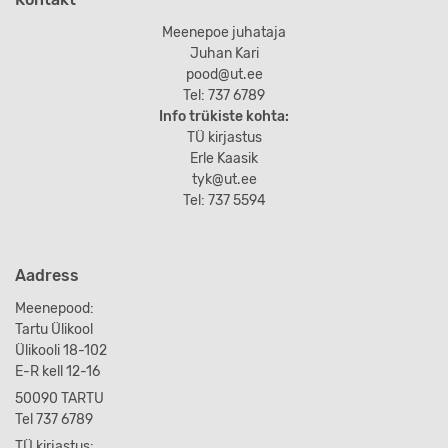
Meenepoe juhataja
Juhan Kari
pood@ut.ee
Tel: 737 6789
Info trükiste kohta:
TÜ kirjastus
Erle Kaasik
tyk@ut.ee
Tel: 737 5594
Aadress
Meenepood:
Tartu Ülikool
Ülikooli 18-102
E-R kell 12-16
50090 TARTU
Tel 737 6789
TÜ kirjastus: