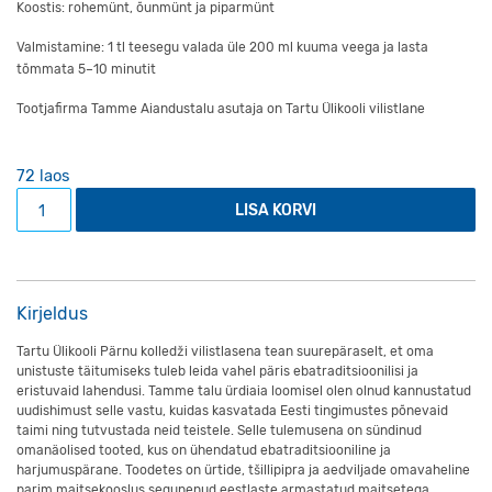
Koostis: rohemünt, õunmünt ja piparmünt
Valmistamine: 1 tl teesegu valada üle 200 ml kuuma veega ja lasta
tõmmata 5–10 minutit
Tootjafirma Tamme Aiandustalu asutaja on Tartu Ülikooli vilistlane
72 laos
Münditee PARIM ENNE oktoober 2024 kogus
LISA KORVI
Kirjeldus
Tartu Ülikooli Pärnu kolledži vilistlasena tean suurepäraselt, et oma
unistuste täitumiseks tuleb leida vahel päris ebatraditsioonilisi ja
eristuvaid lahendusi. Tamme talu ürdiaia loomisel olen olnud kannustatud
uudishimust selle vastu, kuidas kasvatada Eesti tingimustes põnevaid
taimi ning tutvustada neid teistele. Selle tulemusena on sündinud
omanäolised tooted, kus on ühendatud ebatraditsiooniline ja
harjumuspärane. Toodetes on ürtide, tšillipipra ja aedviljade omavaheline
parim maitsekooslus segunenud eestlaste armastatud maitsetega.