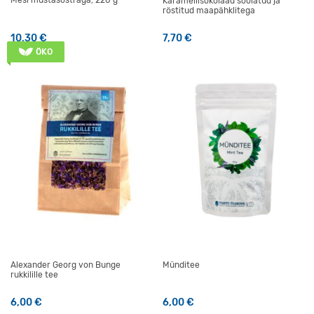
Mesi mustasõstraga, 220 g
Karamellišokolaad soolatud ja
röstitud maapähklitega
10,30
€
7,70
€
ÖKO
Alexander Georg von Bunge
Münditee
rukkilille tee
6,00
€
6,00
€