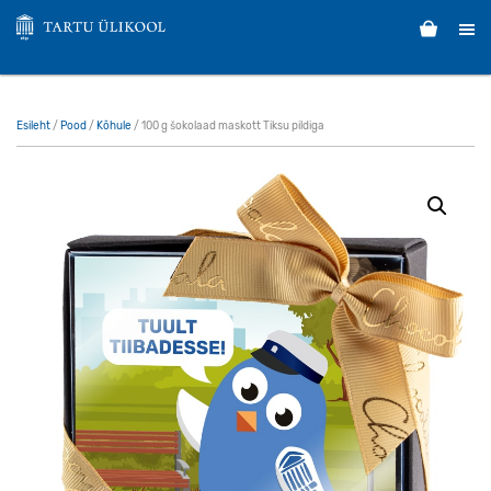
Esileht
/
Pood
/
Kõhule
/ 100 g šokolaad maskott Tiksu pildiga