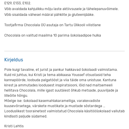
E129, E133, E102.
Võib avaldada kahjulikku mõju laste aktiivsusele ja tähelepanuvõimele.
Võib sisaldada vähesel määral pähklite ja gluteenijääke.
Tootjafirma Chocolala OÜ asutaja on Tartu Ülikooli vilistlane
Chocolala on valitud maailma 10 parima šokolaadipoe hulka
Kirjeldus
Pole kuigi tavaline, et jurist ja pankur hakkavad šokolaadi valmistama.
Kuid nii juhtus, kui Kristi ja tema abikaasa Youssef otsustasid teha
kannapöörde, loobuda palgatööst ja viia täide oma unistuse. Kantuna
kirest ja ammutades loodusest inspiratsiooni, lõid nad maitsemeeli
hellitava Chocolala, mille igast suutäiest õhkub metsade, puuviljade ja
lilleõite hõngu.
Mõelge ise: šokolaad kasemahlakaramelliga, varakevadiste
kuusevõrsetega, värskete mustikate ja mustade sõstardega …
Looduslikest toorainetest valmistatud Chocolala käsitööšokolaad vallutab
kindlasti paljude südamed.
Kristi Lehtis