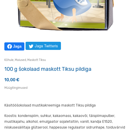
Jaga Twitteris
Jaga
Kõhule
,
Maiused
,
Maskott Tiksu
100 g šokolaad maskott Tiksu pildiga
10,00
€
Müügitingimused
Käsitööšokolaad mustikakreemiga maskott Tiksu pildiga
Koostis: kondenspiim, suhkur, kakaomass, kakaovõi, täispiimapulber,
mustikajahu, alkohol, emulgaator sojaletsitiin, vanill, kandja E1520,
niiskusesäilitaja glütserool, happesuse regulaator sidrunhape, toiduvärvid