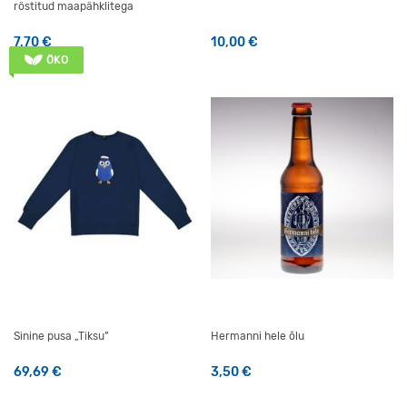
röstitud maapähklitega
7,70
€
10,00
€
ÖKO
Sinine pusa „Tiksu”
Hermanni hele õlu
69,69
€
3,50
€
Sellel tootel on mitu varianti. Valikuid saab teha tootelehel