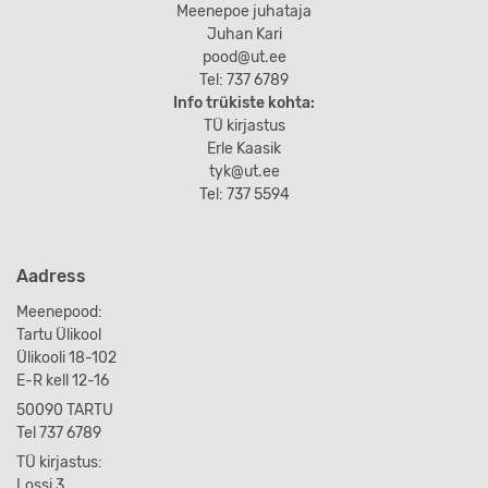
Meenepoe juhataja
Juhan Kari
pood@ut.ee
Tel: 737 6789
Info trükiste kohta:
TÜ kirjastus
Erle Kaasik
tyk@ut.ee
Tel: 737 5594
Aadress
Meenepood:
Tartu Ülikool
Ülikooli 18-102
E-R kell 12-16
50090 TARTU
Tel 737 6789
TÜ kirjastus:
Lossi 3