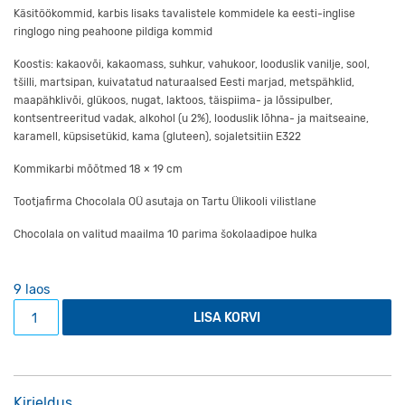
Käsitöökommid, karbis lisaks tavalistele kommidele ka eesti-inglise
ringlogo ning peahoone pildiga kommid
Koostis: kakaovõi, kakaomass, suhkur, vahukoor, looduslik vanilje, sool,
tšilli, martsipan, kuivatatud naturaalsed Eesti marjad, metspähklid,
maapähklivõi, glükoos, nugat, laktoos, täispiima- ja lõssipulber,
kontsentreeritud vadak, alkohol (u 2%), looduslik lõhna- ja maitseaine,
karamell, küpsisetükid, kama (gluteen), sojaletsitiin E322
Kommikarbi mõõtmed 18 × 19 cm
Tootjafirma Chocolala OÜ asutaja on Tartu Ülikooli vilistlane
Chocolala on valitud maailma 10 parima šokolaadipoe hulka
9 laos
16 kommiga karp puidust ümbrisega kogus
LISA KORVI
Kirjeldus