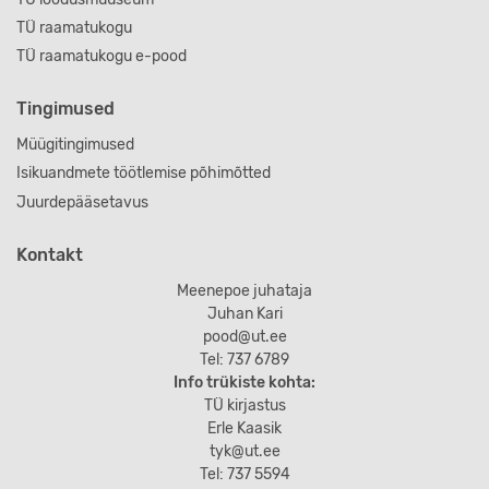
TÜ raamatukogu
TÜ raamatukogu e-pood
Tingimused
Müügitingimused
Isikuandmete töötlemise põhimõtted
Juurdepääsetavus
Kontakt
Meenepoe juhataja
Juhan Kari
pood@ut.ee
Tel: 737 6789
Info trükiste kohta:
TÜ kirjastus
Erle Kaasik
tyk@ut.ee
Tel: 737 5594