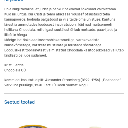
Pole kuigi tavaline, et jurist ja pankur hakkavad šokolaadi valmistama.
Kuid nii juhtus, kui Kristi ja tema abikaasa Youssef otsustasid teha
kannapöörde, loobuda palgatööst ja viia täide oma unistuse. Kantuna
kirest ja ammutades loodusest inspiratsiooni, lõid nad maitsemeeli
hellitava Chocolala, mille igast suutäiest õhkub metsade, puuviljade ja
lilleõite hõngu.
Mõelge ise: šokolaad kasemahlakaramelliga, varakevadiste
kuusevõrsetega, värskete mustikate ja mustade sõstardega …
Looduslikest toorainetest valmistatud Chocolala käsitööšokolaad vallutab
kindlasti paljude südamed.
Kristi Lehtis
Chocolala OÜ
Kommidel kasutatud pilt: Alexander Stromberg (1892–1956). „Peahoone“.
Värviline puulõige, 1930. Tartu Ülikooli raamatukogu
Seotud tooted