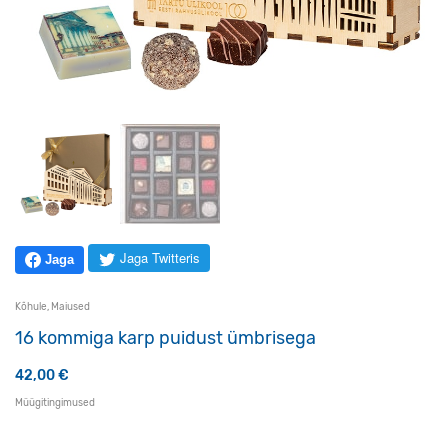
Jaga Twitteris
Jaga
Kõhule
,
Maiused
16 kommiga karp puidust ümbrisega
42,00
€
Müügitingimused