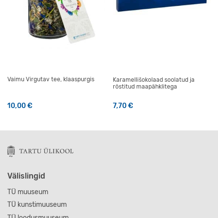
Vaimu Virgutav tee, klaaspurgis
Karamellišokolaad soolatud ja
röstitud maapähklitega
10,00
€
7,70
€
Välislingid
TÜ muuseum
TÜ kunstimuuseum
TÜ loodusmuuseum