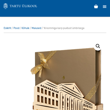
Esileht
/
Pood
/
Kõhule
/
Maiused
/ 16 kommiga karp puidust ümbrisega