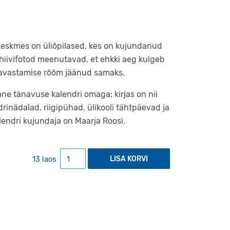
keskmes on üliõpilased, kes on kujundanud
rhiivifotod meenutavad, et ehkki aeg kulgeb
 avastamise rõõm jäänud samaks.
ne tänavuse kalendri omaga: kirjas on nii
rinädalad, riigipühad, ülikooli tähtpäevad ja
lendri kujundaja on Maarja Roosi.
2026. aasta UT kalender kogus
13 laos
LISA KORVI