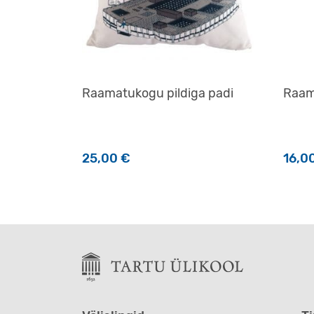
Raamatukogu pildiga padi
Raama
25,00
€
16,0