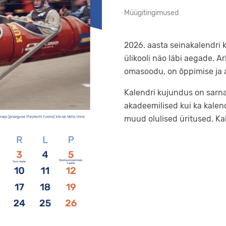
Müügitingimused
2026. aasta seinakalendri 
ülikooli näo läbi aegade. A
omasoodu, on õppimise ja
Kalendri kujundus on sarna
akadeemilised kui ka kalend
muud olulised üritused. Ka