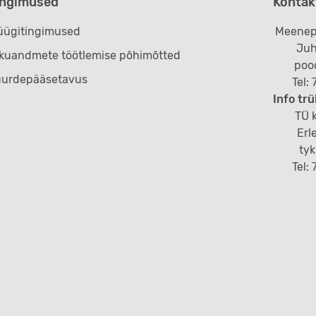
ingimused
Kontak
ügitingimused
Meenep
Juh
ikuandmete töötlemise põhimõtted
poo
uurdepääsetavus
Tel:
Info trü
TÜ k
Erl
ty
Tel: