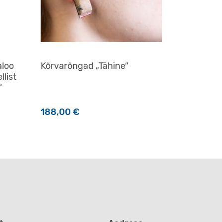
aloo
Kõrvarõngad „Tähine“
llist
“
188,00
€