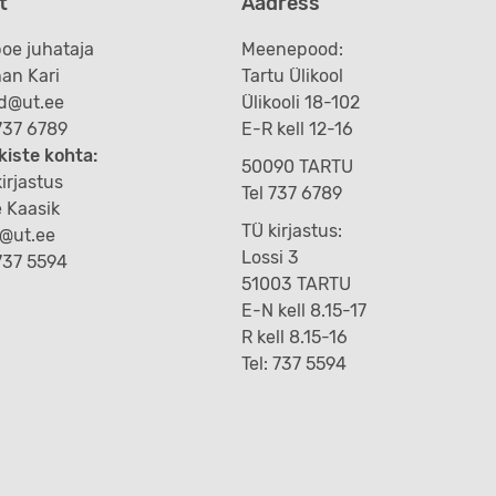
t
Aadress
oe juhataja
Meenepood:
an Kari
Tartu Ülikool
d@ut.ee
Ülikooli 18-102
 737 6789
E-R kell 12-16
kiste kohta:
50090 TARTU
irjastus
Tel 737 6789
e Kaasik
TÜ kirjastus:
k@ut.ee
Lossi 3
 737 5594
51003 TARTU
E-N kell 8.15-17
R kell 8.15-16
Tel: 737 5594