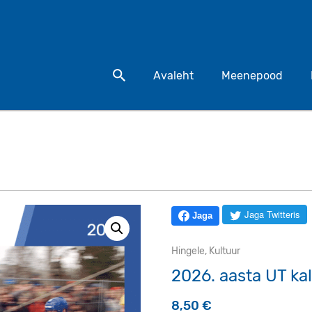
Otsi toodet
Avaleht
Meenepood
Jaga Twitteris
Jaga
Hingele
,
Kultuur
2026. aasta UT ka
8,50
€