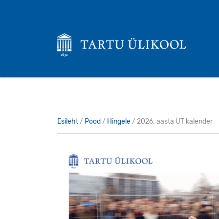
Esileht
/
Pood
/
Hingele
/ 2026. aasta UT kalender