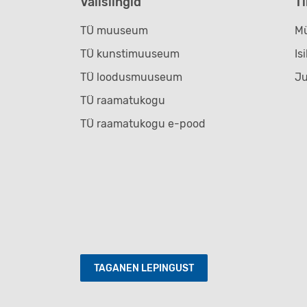
Välislingid
T
TÜ muuseum
Mü
TÜ kunstimuuseum
Is
TÜ loodusmuuseum
J
TÜ raamatukogu
TÜ raamatukogu e-pood
TAGANEN LEPINGUST