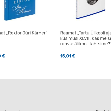
t „Rektor Jüri Kärner“
Raamat „Tartu Ülikooli aj
küsimusi XLVII. Kas me se
rahvusülikooli tahtsime?
0
€
15,01
€