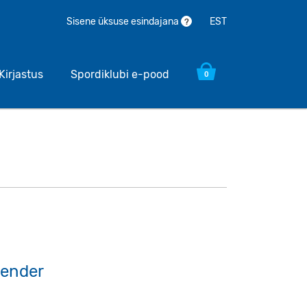
EST
Sisene üksuse esindajana
?
Kirjastus
Spordiklubi e-pood
0
lender