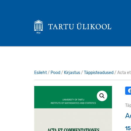
Esileht
/
Pood
/
Kirjastus
/
Täppisteadused
/ Acta e
Tä
A
1