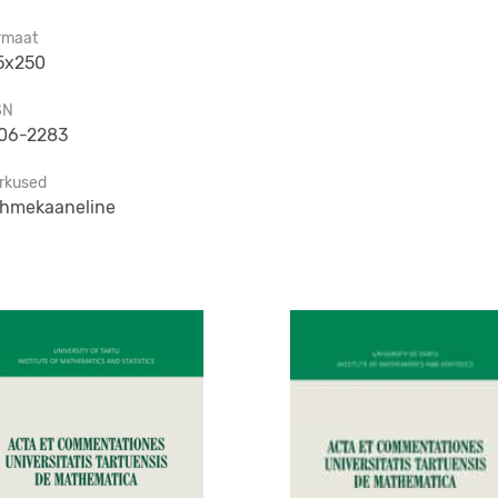
rmaat
5x250
SN
06-2283
rkused
hmekaaneline