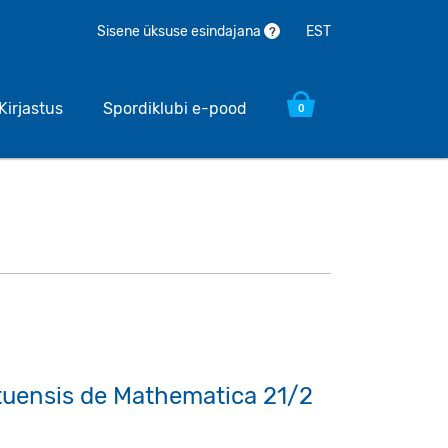
EST
Sisene üksuse esindajana
?
Kirjastus
Spordiklubi e-pood
0
tuensis de Mathematica 21/2