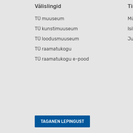
Välislingid
T
TÜ muuseum
Mü
TÜ kunstimuuseum
Is
TÜ loodusmuuseum
J
TÜ raamatukogu
TÜ raamatukogu e-pood
TAGANEN LEPINGUST