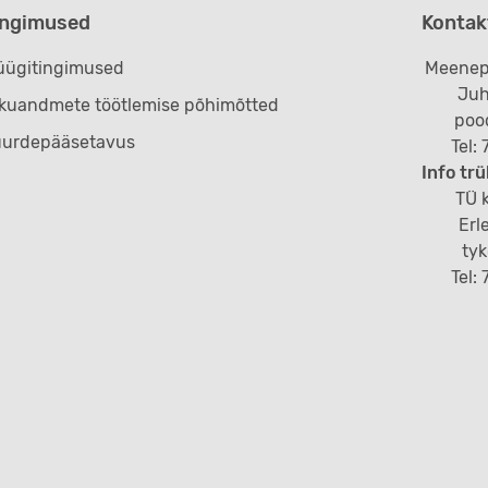
ingimused
Kontak
ügitingimused
Meenep
Juh
ikuandmete töötlemise põhimõtted
poo
uurdepääsetavus
Tel:
Info trü
TÜ k
Erl
ty
Tel: