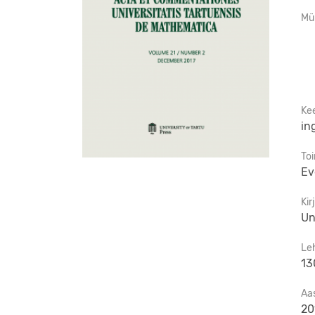
Mü
Ke
in
To
Ev
Kir
Un
Le
13
Aa
20