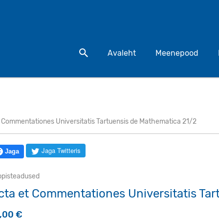
Otsi toodet
Avaleht
Meenepood
t Commentationes Universitatis Tartuensis de Mathematica 21/2
Jaga Twitteris
Jaga
ppisteadused
cta et Commentationes Universitatis Tar
5,00
€