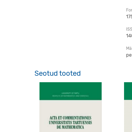
Fo
17
IS
14
Mä
pe
Seotud tooted