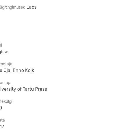
Laos
ügitingimused
el
glise
imetaja
e Oja, Enno Kolk
jastaja
iversity of Tartu Press
hekülgi
0
sta
17