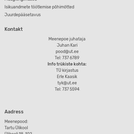
Isikuandmete töötlemise põhimõtted
Juurdepääsetavus
Kontakt
Meenepoe juhataja
Juhan Kari
pood@ut.ee
Tel: 737 6789
Info trükiste kohta:
TÜ kirjastus
Erle Kaasik
tyk@ut.ee
Tel: 737 5594
Aadress
Meenepood:
Tartu Ülikool