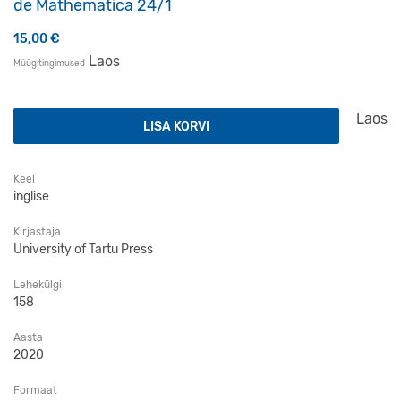
de Mathematica 24/1
15,00
€
Laos
Müügitingimused
Acta et Commentationes Universitatis Tartuensis de Mat
Laos
LISA KORVI
Keel
inglise
Kirjastaja
University of Tartu Press
Lehekülgi
158
Aasta
2020
Formaat