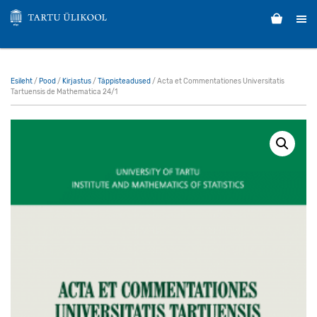
Esileht
/
Pood
/
Kirjastus
/
Täppisteadused
/ Acta et Commentationes Universitatis
Tartuensis de Mathematica 24/1