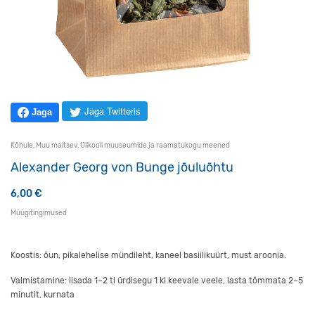
Jaga Twitteris
Jaga
Kõhule
,
Muu maitsev
,
Ülikooli muuseumide ja raamatukogu meened
Alexander Georg von Bunge jõuluõhtu
6,00
€
Müügitingimused
Koostis: õun, pikalehelise mündileht, kaneel basiilikuürt, must aroonia.
Valmistamine: lisada 1–2 tl ürdisegu 1 kl keevale veele, lasta tõmmata 2–5
minutit, kurnata