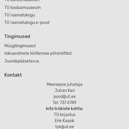
TÜ loodusmuuseum
TÜ raamatukogu
TÜ raamatukogu e-pood
Tingimused
Müügitingimused
Isikuandmete töötlemise põhimõtted
Juurdepääsetavus
Kontakt
Meenepoe juhataja
Juhan Kari
pood@ut.ee
Tel: 737 6789
Info trükiste kohta:
TÜ kirjastus
Erle Kaasik
tyk@ut.ee