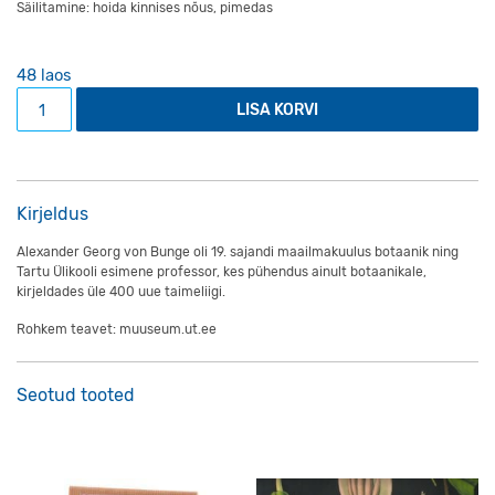
Säilitamine: hoida kinnises nõus, pimedas
48 laos
Alexander Georg von Bunge jõuluõhtu kogus
LISA KORVI
Kirjeldus
Alexander Georg von Bunge oli 19. sajandi maailmakuulus botaanik ning
Tartu Ülikooli esimene professor, kes pühendus ainult botaanikale,
kirjeldades üle 400 uue taimeliigi.
Rohkem teavet: muuseum.ut.ee
Seotud tooted