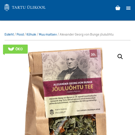
Esileht
/
Pood
/
Kõhule
/
Muu maitsev
/ Alexander Georg von Bunge jõuluõhtu
ÖKO