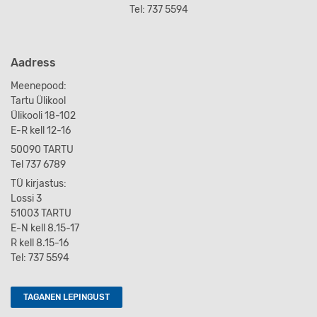
Tel: 737 5594
Aadress
Meenepood:
Tartu Ülikool
Ülikooli 18-102
E-R kell 12-16
50090 TARTU
Tel 737 6789
TÜ kirjastus:
Lossi 3
51003 TARTU
E-N kell 8.15-17
R kell 8.15-16
Tel: 737 5594
TAGANEN LEPINGUST