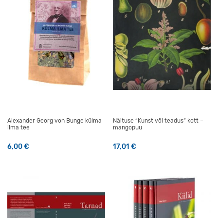
Alexander Georg von Bunge külma
Näituse “Kunst või teadus” kott –
ilma tee
mangopuu
6,00
€
17,01
€