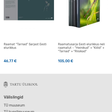
Raamat “Tarnad” Sarjast Eesti
Raamatusarja Eesti elurikkus neli
elurikkus
raamatut – “Heinikud” + “Kiilid” +
“Tarnad” + “Riisikad”
46,77
€
105,00
€
Välislingid
TÜ muuseum
TÜ kunstimuuseum