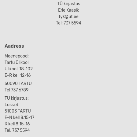
TÜ kirjastus
Erle Kaasik
tyk@ut.ee
Tel: 737 5594
Aadress
Meenepood:
Tartu Ülikool
Ülikooli 18-102
E-R kell 12-16
50090 TARTU
Tel 737 6789
TÜ kirjastus:
Lossi 3
51003 TARTU
E-N kell 8.15-17
R kell 8.15-16
Tel: 737 5594