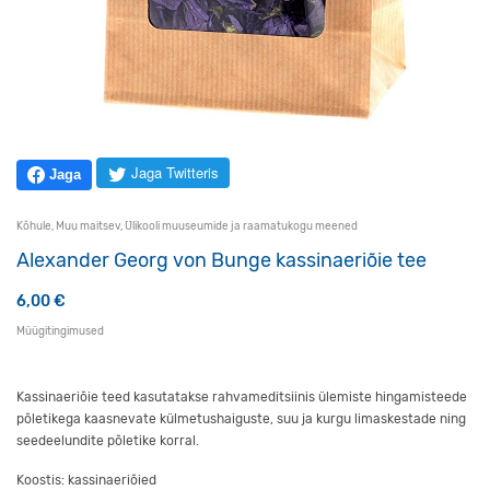
Jaga Twitteris
Jaga
Kõhule
,
Muu maitsev
,
Ülikooli muuseumide ja raamatukogu meened
Alexander Georg von Bunge kassinaeriõie tee
6,00
€
Müügitingimused
Kassinaeriõie teed kasutatakse rahvameditsiinis ülemiste hingamisteede
põletikega kaasnevate külmetushaiguste, suu ja kurgu limaskestade ning
seedeelundite põletike korral.
Koostis: kassinaeriõied