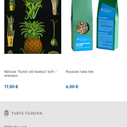
Näituse “Kunst või teadus” kott –
Russowi raba tee
ananass
17,00
€
6,00
€