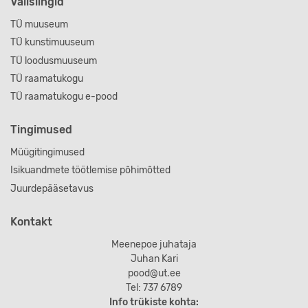
Välislingid
TÜ muuseum
TÜ kunstimuuseum
TÜ loodusmuuseum
TÜ raamatukogu
TÜ raamatukogu e-pood
Tingimused
Müügitingimused
Isikuandmete töötlemise põhimõtted
Juurdepääsetavus
Kontakt
Meenepoe juhataja
Juhan Kari
pood@ut.ee
Tel: 737 6789
Info trükiste kohta: