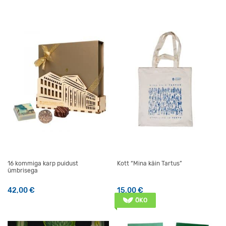
16 kommiga karp puidust
Kott “Mina käin Tartus”
ümbrisega
42,00
€
15,00
€
ÖKO