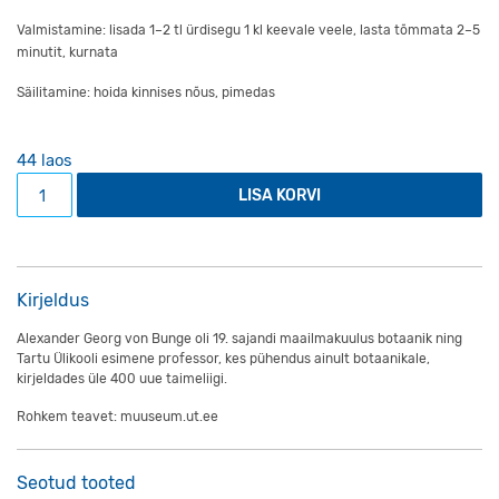
Valmistamine: lisada 1–2 tl ürdisegu 1 kl keevale veele, lasta tõmmata 2–5
minutit, kurnata
Säilitamine: hoida kinnises nõus, pimedas
44 laos
Alexander Georg von Bunge kassinaeriõie tee kogus
LISA KORVI
Kirjeldus
Alexander Georg von Bunge oli 19. sajandi maailmakuulus botaanik ning
Tartu Ülikooli esimene professor, kes pühendus ainult botaanikale,
kirjeldades üle 400 uue taimeliigi.
Rohkem teavet: muuseum.ut.ee
Seotud tooted