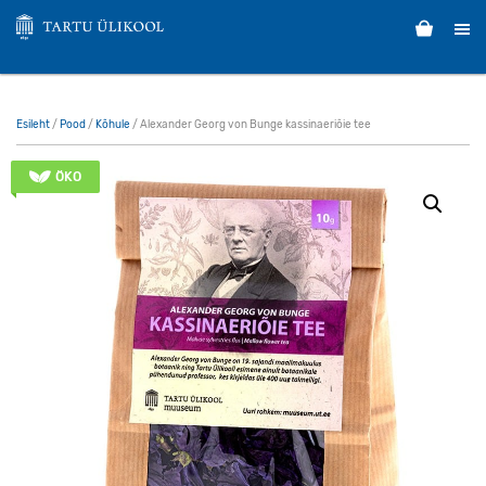
Esileht
/
Pood
/
Kõhule
/ Alexander Georg von Bunge kassinaeriõie tee
ÖKO