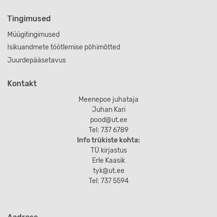
Tingimused
Müügitingimused
Isikuandmete töötlemise põhimõtted
Juurdepääsetavus
Kontakt
Meenepoe juhataja
Juhan Kari
pood@ut.ee
Tel: 737 6789
Info trükiste kohta:
TÜ kirjastus
Erle Kaasik
tyk@ut.ee
Tel: 737 5594