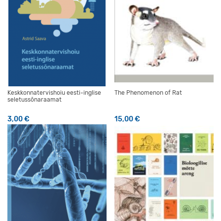
Keskkonnatervishoiu eesti-inglise
The Phenomenon of Rat
seletussõnaraamat
3,00
€
15,00
€