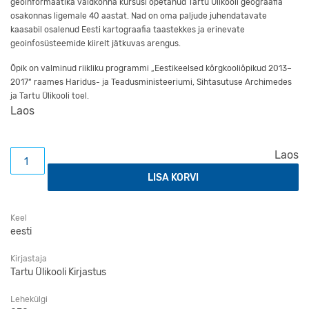
geoinformaatika valdkonna kursusi õpetanud Tartu Ülikooli geograafia
osakonnas ligemale 40 aastat. Nad on oma paljude juhendatavate
kaasabil osalenud Eesti kartograafia taastekkes ja erinevate
geoinfosüsteemide kiirelt jätkuvas arengus.
Õpik on valminud riikliku programmi „Eestikeelsed kõrgkooliõpikud 2013–
2017“ raames Haridus- ja Teadusministeeriumi, Sihtasutuse Archimedes
ja Tartu Ülikooli toel.
Laos
Geoinformaatika. Õpik kõrgkoolidele kogus
Laos
LISA KORVI
Keel
eesti
Kirjastaja
Tartu Ülikooli Kirjastus
Lehekülgi