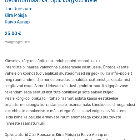
Geoinformaatika. Õpik kõrgkoolidele
Jüri Roosaare
Kiira Mõisja
Raivo Aunap
25,00
€
Müügitingimused
Käesolev kõrgkooliõpik keskendub geoinformaatika kui
interdistsiplinaarse valdkonna süsteemsele käsitlusele. Ühtede kaante
vahele on koondatud vajalikud alusteadmised nii geo- kui ka info-poolelt
ning ruumiandmeid ja nende omadusi, analüüsi, esitamist ja kasutamist
selgitavad osad. Samuti leiavad käsitlust geoinformaatika igapäevase
rakendamisega seotud institutsioonilised ja sotsiaalsed küljed.
Peale kõrgkooliõpiku rolli tahab raamat aidata kaasa eestikeelse
erialaterminoloogia korrastamisele, asendamaks kõnekeelseid mugandusi
korrektsete emakeelsete mõistetega. Selle soovi valguses võiks teos
leida koha ka paljude erinevate ruumiandmetega kokku puutuvate
inimeste raamaturiiulil.
Õpiku autorid Jüri Roosaare, Kiira Mõisja ja Raivo Aunap on