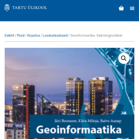
Esileht
/
Pood
/
Kirjastus
/
Loodusteadused
/ Geoinformaatika. Õpik kõrgkoolidele