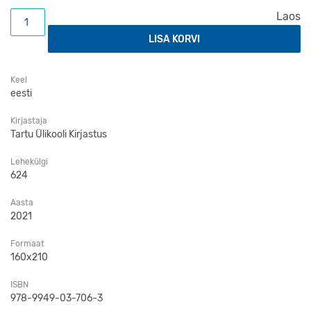
Kellahelin pühamus. Tartu ülikoolist ja farmaatsiast kogus
Laos
LISA KORVI
Keel
eesti
Kirjastaja
Tartu Ülikooli Kirjastus
Lehekülgi
624
Aasta
2021
Formaat
160x210
ISBN
978-9949-03-706-3