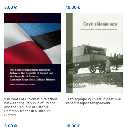
5,00
€
10,00
€
100 Years of Diplomatic relations
Eesti sõjaajalugu: valitud peatükke
between the Republic of Poland
Vabadussõjast tänapäevani
and the Republic of Estonia:
Common Traces in a Difficult
History
5,00
€
18,00
€