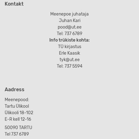
Kontakt
Meenepoe juhataja
Juhan Kari
pood@ut.ee
Tel: 737 6789
Info trükiste kohta:
TÜ kirjastus
Erle Kaasik
tyk@ut.ee
Tel: 737 5594
Aadress
Meenepood:
Tartu Ülikool
Ülikooli 18-102
E-R kell 12-16
50090 TARTU
Tel 737 6789