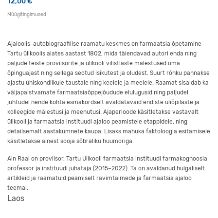
12,00
€
Müügitingimused
Ajaloolis-autobiograafilise raamatu keskmes on farmaatsia õpetamine
Tartu ülikoolis alates aastast 1802, mida täiendavad autori enda ning
paljude teiste proviisorite ja ülikooli vilistlaste mälestused oma
õpinguajast ning sellega seotud isikutest ja oludest. Suurt rõhku pannakse
ajastu ühiskondlikule taustale ning keelele ja meelele. Raamat sisaldab ka
väljapaistvamate farmaatsiaõppejõudude elulugusid ning paljudel
juhtudel nende kohta esmakordselt avaldatavaid endiste üliõpilaste ja
kolleegide mälestusi ja meenutusi. Ajaperioode käsitletakse vastavalt
ülikooli ja farmaatsia instituudi ajaloo peamistele etappidele, ning
detailsemalt aastakümnete kaupa. Lisaks mahuka faktoloogia esitamisele
käsitletakse ainest sooja sõbraliku huumoriga.
Ain Raal on proviisor, Tartu Ülikooli farmaatsia instituudi farmakognoosia
professor ja instituudi juhataja (2015–2022). Ta on avaldanud hulgaliselt
artikleid ja raamatuid peamiselt ravimtaimede ja farmaatsia ajaloo
teemal.
Laos