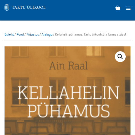
Esileht
/
Pood
/
Kirjastus
/
Ajalugu
/ Kellahelin pühamus. Tartu ülikoolist ja farmaatsiast