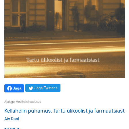
Jaga Twitteris
Jaga
Ajalugu
,
Meditsiiniteadused
Kellahelin pühamus. Tartu ülikoolist ja farmaatsiast
Ain Raal