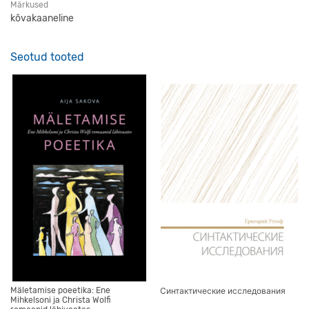
Märkused
kõvakaaneline
Seotud tooted
Mäletamise poeetika: Ene
Синтактические исследования
Mihkelsoni ja Christa Wolfi