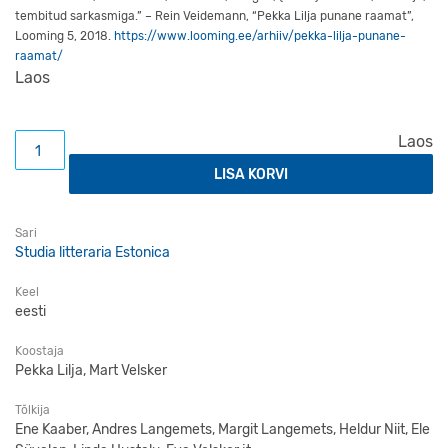
tembitud sarkasmiga.” – Rein Veidemann, “Pekka Lilja punane raamat”,
Looming 5, 2018.
https://www.looming.ee/arhiiv/pekka-lilja-punane-
raamat/
Laos
Koos lahus. Uurimusi ja kriitikat eesti ja soome kirjanduse
Laos
LISA KORVI
Sari
Studia litteraria Estonica
Keel
eesti
Koostaja
Pekka Lilja, Mart Velsker
Tõlkija
Ene Kaaber, Andres Langemets, Margit Langemets, Heldur Niit, Ele