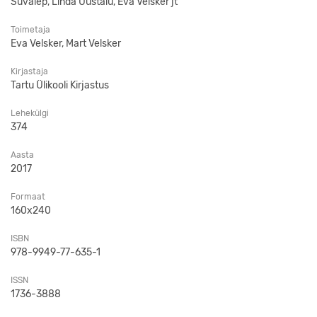
Süvalep, Linda Uustalu, Eva Velsker jt
Toimetaja
Eva Velsker, Mart Velsker
Kirjastaja
Tartu Ülikooli Kirjastus
Lehekülgi
374
Aasta
2017
Formaat
160x240
ISBN
978-9949-77-635-1
ISSN
1736-3888