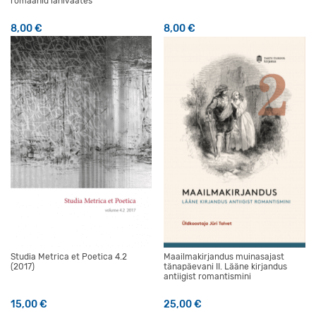
romaanid lähivaates
8,00
€
8,00
€
Studia Metrica et Poetica 4.2
Maailmakirjandus muinasajast
(2017)
tänapäevani II. Lääne kirjandus
antiigist romantismini
15,00
€
25,00
€