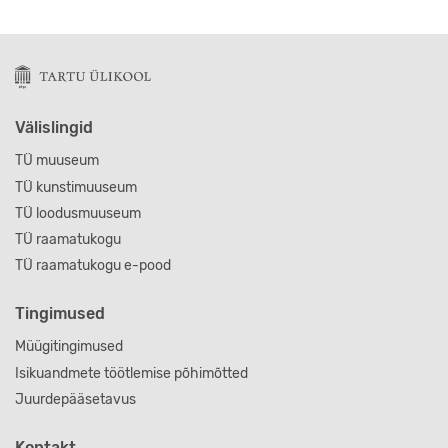
Välislingid
TÜ muuseum
TÜ kunstimuuseum
TÜ loodusmuuseum
TÜ raamatukogu
TÜ raamatukogu e-pood
Tingimused
Müügitingimused
Isikuandmete töötlemise põhimõtted
Juurdepääsetavus
Kontakt