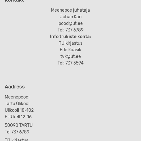
Meenepoe juhataja
Juhan Kari
pood@ut.ee
Tel: 737 6789
Info trükiste kohta:
TÜ kirjastus
Erle Kaasik
tyk@ut.ee
Tel: 737 5594
Aadress
Meenepood:
Tartu Ülikool
Ülikooli 18-102
E-R kell 12-16
50090 TARTU
Tel 737 6789
TÜ kirjastus: