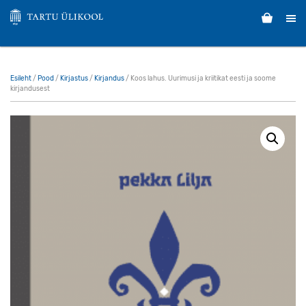
Esileht
/
Pood
/
Kirjastus
/
Kirjandus
/ Koos lahus. Uurimusi ja kriitikat eesti ja soome
kirjandusest