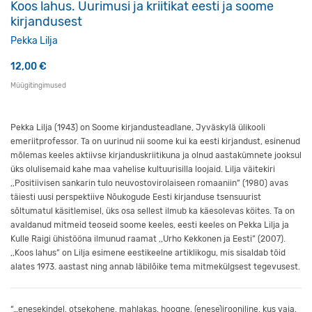
Koos lahus. Uurimusi ja kriitikat eesti ja soome
kirjandusest
Pekka Lilja
12,00
€
Müügitingimused
Pekka Lilja (1943) on Soome kirjandusteadlane, Jyväskylä ülikooli
emeriitprofessor. Ta on uurinud nii soome kui ka eesti kirjandust, esinenud
mõlemas keeles aktiivse kirjanduskriitikuna ja olnud aastakümnete jooksul
üks olulisemaid kahe maa vahelise kultuurisilla loojaid. Lilja väitekiri
,,Positiivisen sankarin tulo neuvostovirolaiseen romaaniin” (1980) avas
täiesti uusi perspektiive Nõukogude Eesti kirjanduse tsensuurist
sõltumatul käsitlemisel, üks osa sellest ilmub ka käesolevas köites. Ta on
avaldanud mitmeid teoseid soome keeles, eesti keeles on Pekka Lilja ja
Kulle Raigi ühistööna ilmunud raamat ,,Urho Kekkonen ja Eesti” (2007).
,,Koos lahus” on Lilja esimene eestikeelne artiklikogu, mis sisaldab töid
alates 1973. aastast ning annab läbilõike tema mitmekülgsest tegevusest.
“…enesekindel, otsekohene, mahlakas, hoogne, (enese)irooniline, kus vaja,