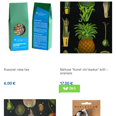
Russowi raba tee
Näituse “Kunst või teadus” kott –
ananass
6,00
€
17,00
€
ÖKO