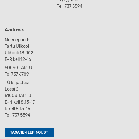
Tel: 737 5594
Aadress
Meenepood:
Tartu Ülikool
Ülikooli 18-102
E-R kell 12-16
50090 TARTU
Tel 737 6789
TÜ kirjastus:
Lossi 3
51003 TARTU
E-N kell 8.15-17
R kell 8.15-16
Tel: 737 5594
TAGANEN LEPINGUST