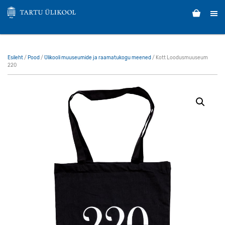
Esileht
/
Pood
/
Ülikooli muuseumide ja raamatukogu meened
/ Kott Loodusmuuseum
220