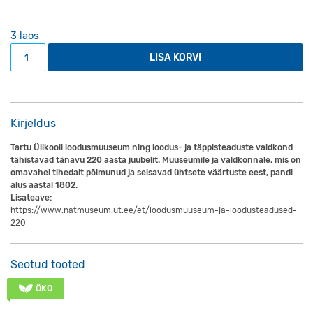
3 laos
Kott Loodusmuuseum 220 kogus
LISA KORVI
Kirjeldus
Tartu Ülikooli loodusmuuseum ning loodus- ja täppisteaduste valdkond
tähistavad tänavu 220 aasta juubelit. Muuseumile ja valdkonnale, mis on
omavahel tihedalt põimunud ja seisavad ühtsete väärtuste eest, pandi
alus aastal 1802.
Lisateave:
https://www.natmuseum.ut.ee/et/loodusmuuseum-ja-loodusteadused-
220
Seotud tooted
ÖKO