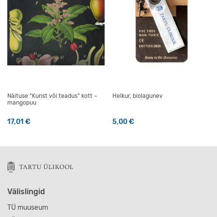
Näituse “Kunst või teadus” kott –
Helkur, biolagunev
mangopuu
17,01
€
5,00
€
Välislingid
TÜ muuseum