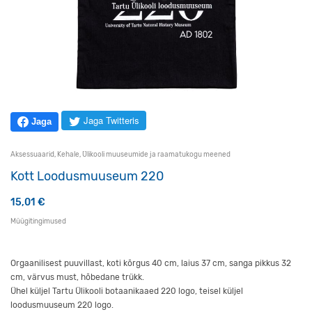
Jaga Twitteris
Jaga
Aksessuaarid
,
Kehale
,
Ülikooli muuseumide ja raamatukogu meened
Kott Loodusmuuseum 220
15,01
€
Müügitingimused
Orgaanilisest puuvillast, koti kõrgus 40 cm, laius 37 cm, sanga pikkus 32
cm, värvus must, hõbedane trükk.
Ühel küljel Tartu Ülikooli botaanikaaed 220 logo, teisel küljel
loodusmuuseum 220 logo.