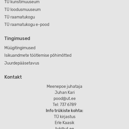
TÜ kunstimuuseum
TÜ loodusmuuseum
TÜ raamatukogu
TÜ raamatukogu e-pood
Tingimused
Müügitingimused
Isikuandmete töötlemise põhimõtted
Juurdepääsetavus
Kontakt
Meenepoe juhataja
Juhan Kari
pood@ut.ee
Tel: 737 6789
Info trükiste kohta:
TÜ kirjastus
Erle Kaasik
tyk@ut.ee