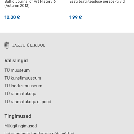
Baltic Journal of Art History 6
Eesti teatriteaduse perspektiivid
(Autumn 2013)
10,00
€
1,99
€
Välislingid
TÜ muuseum
TÜ kunstimuuseum
TÜ loodusmuuseum
TÜ raamatukogu
TÜ raamatukogu e-pood
Tingimused
Müügitingimused
Isikuandmete töötlemise põhimõtted