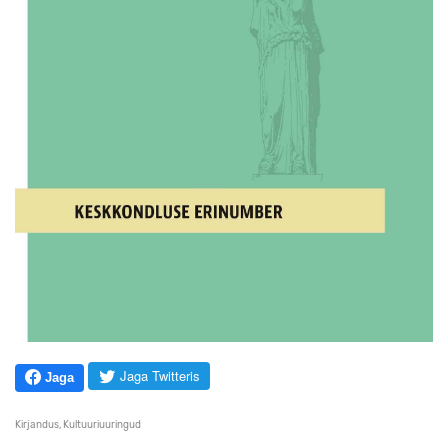
Jaga Twitteris
Jaga
Kirjandus
,
Kultuuriuuringud