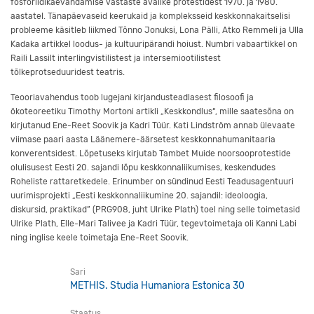
fosforiidikaevandamise vastaste avalike protestidest 1970. ja 1980.
aastatel. Tänapäevaseid keerukaid ja kompleksseid keskkonnakaitselisi
probleeme käsitleb liikmed Tõnno Jonuksi, Lona Pälli, Atko Remmeli ja Ulla
Kadaka artikkel loodus- ja kultuuripärandi hoiust. Numbri vabaartikkel on
Raili Lassilt interlingvistilistest ja intersemiootilistest
tõlkeprotseduuridest teatris.
Teooriavahendus toob lugejani kirjandusteadlasest filosoofi ja
ökoteoreetiku Timothy Mortoni artikli „Keskkondlus“, mille saatesõna on
kirjutanud Ene-Reet Soovik ja Kadri Tüür. Kati Lindström annab ülevaate
viimase paari aasta Läänemere-äärsetest keskkonnahumanitaaria
konverentsidest. Lõpetuseks kirjutab Tambet Muide noorsooprotestide
olulisusest Eesti 20. sajandi lõpu keskkonnaliikumises, keskendudes
Roheliste rattaretkedele. Erinumber on sündinud Eesti Teadusagentuuri
uurimisprojekti „Eesti keskkonnaliikumine 20. sajandil: ideoloogia,
diskursid, praktikad” (PRG908, juht Ulrike Plath) toel ning selle toimetasid
Ulrike Plath, Elle-Mari Talivee ja Kadri Tüür, tegevtoimetaja oli Kanni Labi
ning inglise keele toimetaja Ene-Reet Soovik.
Sari
METHIS. Studia Humaniora Estonica 30
Staatus