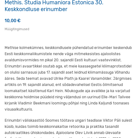
Methis. Studia Humaniora Estonica 30.
Keskkondluse erinumber
10,00
€
Müügitingimused
Methise kolmekümnes, keskkondlusele pühendatud erinumber keskendub
Eesti keskkonnaliikumistele nende väga mitmekesistes ajaloolistes
avaldumisvormides nn pikal 20. sajandil Eesti kultuuri vaatevinklist.
Erinumbri avaartikkel osutab aga, et meie kaasaegsetel kliimaprotestidel
on olulisi sarnasusi juba 17. sajandil aset leidnud kliimamässuga Võhandu
ääres. Seda teemat avavad Ulrike Plath ja Kaarel Vanamölder. Järgmises
artiklis on 19. sajandil alanud, ent sõdadevahelisel Eestis õilmitsenud
loomakaitset käsitlenud Karl Hein. Nõukogude aja avalikke ja ka varjatud
keskkonna hoidmise püüdeid ning väljendusi on uurinud Elle-Mari Talivee
kirjanik Vladimir Beekmani loomingu põhjal ning Linda Kaljundi toonases
visuaalkultuuris.
Erinumbri väliskaastöö Soomes töötava ungari teadlase Viktor Páli sulest
küsib, kuidas toimib keskkonnakaitse retoorika ja praktika tasandil
autokraatlikes ühiskondades. Ajaloolane Olev Liivik annab ülevaate