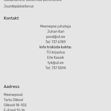
Juurdepääsetavus
Kontakt
Meenepoe juhataja
Juhan Kari
pood@ut.ee
Tel: 737 6789
Info trükiste kohta:
TÜ kirjastus
Erle Kaasik
tyk@ut.ee
Tel: 737 5594
Aadress
Meenepood:
Tartu Ülikool
Ülikooli 18-102
E-R kell 12-16