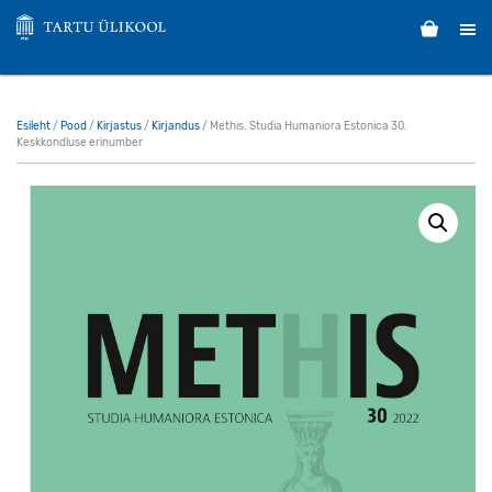
Esileht
/
Pood
/
Kirjastus
/
Kirjandus
/ Methis. Studia Humaniora Estonica 30.
Keskkondluse erinumber