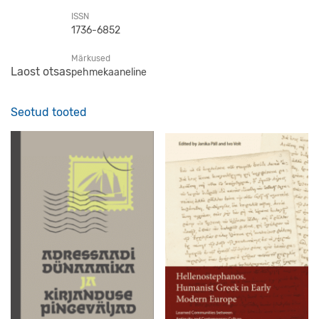
ISSN
1736-6852
Märkused
Laost otsas
pehmekaaneline
Seotud tooted