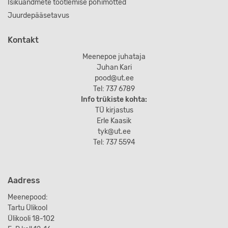
Isikuandmete töötlemise põhimõtted
Juurdepääsetavus
Kontakt
Meenepoe juhataja
Juhan Kari
pood@ut.ee
Tel: 737 6789
Info trükiste kohta:
TÜ kirjastus
Erle Kaasik
tyk@ut.ee
Tel: 737 5594
Aadress
Meenepood:
Tartu Ülikool
Ülikooli 18-102