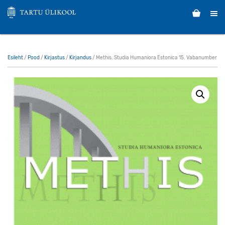
Esileht
/
Pood
/
Kirjastus
/
Kirjandus
/ Methis. Studia Humaniora Estonica 15. Vabanumber