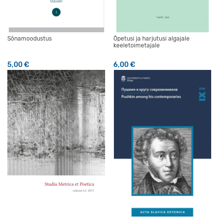
Sõnamoodustus
Õpetusi ja harjutusi algajale
keeletoimetajale
5,00
€
6,00
€