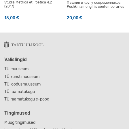
Studia Metrica et Poetica 4.2
Пушкин в кругу современников =
(2017)
Pushkin among his contemporaries
15,00
€
20,00
€
Välislingid
TÜ muuseum
TÜ kunstimuuseum
TÜ loodusmuuseum
TÜ raamatukogu
TÜ raamatukogu e-pood
Tingimused
Müügitingimused