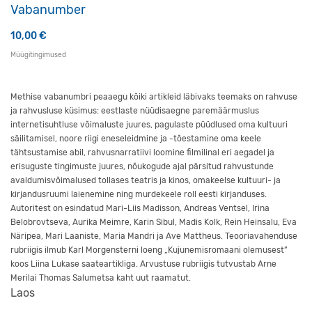
Vabanumber
10,00
€
Müügitingimused
Methise vabanumbri peaaegu kõiki artikleid läbivaks teemaks on rahvuse
ja rahvusluse küsimus: eestlaste nüüdisaegne paremäärmuslus
internetisuhtluse võimaluste juures, pagulaste püüdlused oma kultuuri
säilitamisel, noore riigi eneseleidmine ja -tõestamine oma keele
tähtsustamise abil, rahvusnarratiivi loomine filmilinal eri aegadel ja
erisuguste tingimuste juures, nõukogude ajal pärsitud rahvustunde
avaldumisvõimalused tollases teatris ja kinos, omakeelse kultuuri- ja
kirjandusruumi laienemine ning murdekeele roll eesti kirjanduses.
Autoritest on esindatud Mari-Liis Madisson, Andreas Ventsel, Irina
Belobrovtseva, Aurika Meimre, Karin Sibul, Madis Kolk, Rein Heinsalu, Eva
Näripea, Mari Laaniste, Maria Mandri ja Ave Mattheus. Teooriavahenduse
rubriigis ilmub Karl Morgensterni loeng „Kujunemisromaani olemusest”
koos Liina Lukase saateartikliga. Arvustuse rubriigis tutvustab Arne
Merilai Thomas Salumetsa kaht uut raamatut.
Laos