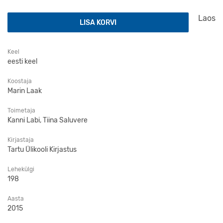
Methis. Studia Humaniora Estonica 15. Vabanumber kogu
Laos
LISA KORVI
Keel
eesti keel
Koostaja
Marin Laak
Toimetaja
Kanni Labi, Tiina Saluvere
Kirjastaja
Tartu Ülikooli Kirjastus
Lehekülgi
198
Aasta
2015