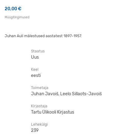
20,00
€
Müügitingimused
Juhan Auli mälestused aastatest 1897-1957.
Staatus
Uus
Keel
eesti
Toimetaja
Juhan Javoiš, Leelo Sillaots-Javoiš
Kirjastaja
Tartu Ülikooli Kirjastus
Lehekülgi
239