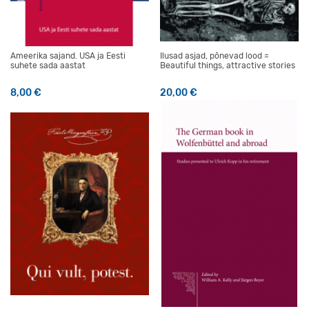
Ameerika sajand. USA ja Eesti
Ilusad asjad, põnevad lood =
suhete sada aastat
Beautiful things, attractive stories
8,00
€
20,00
€