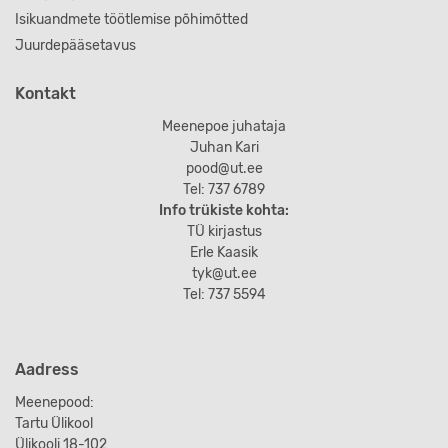
Isikuandmete töötlemise põhimõtted
Juurdepääsetavus
Kontakt
Meenepoe juhataja
Juhan Kari
pood@ut.ee
Tel: 737 6789
Info trükiste kohta:
TÜ kirjastus
Erle Kaasik
tyk@ut.ee
Tel: 737 5594
Aadress
Meenepood:
Tartu Ülikool
Ülikooli 18-102