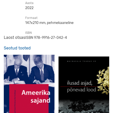
Aasta
2022
Formaat
147x210 mm, pehmekaaneline
ISBN
Laost otsas
ISBN 978-9916-27-042-4
Seotud tooted