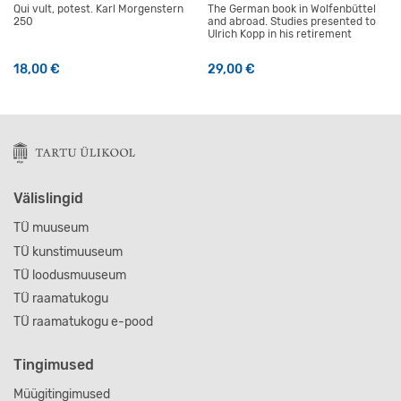
Qui vult, potest. Karl Morgenstern
The German book in Wolfenbüttel
250
and abroad. Studies presented to
Ulrich Kopp in his retirement
18,00
€
29,00
€
Välislingid
TÜ muuseum
TÜ kunstimuuseum
TÜ loodusmuuseum
TÜ raamatukogu
TÜ raamatukogu e-pood
Tingimused
Müügitingimused