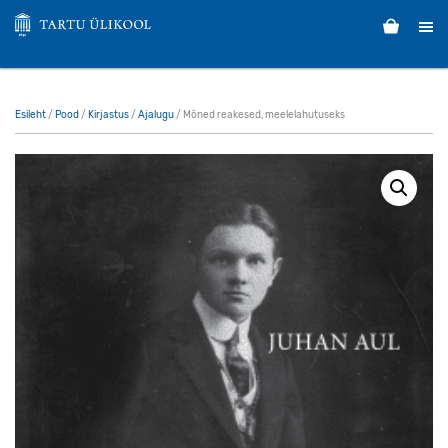
Esileht
/
Pood
/
Kirjastus
/
Ajalugu
/ Mõned reakesed, meelelahutuseks