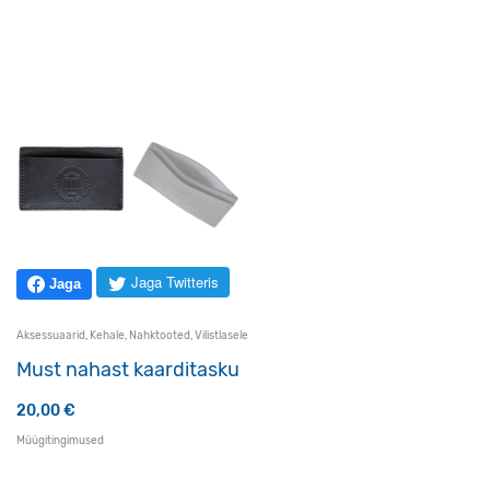
Jaga Twitteris
Jaga
Aksessuaarid
,
Kehale
,
Nahktooted
,
Vilistlasele
Must nahast kaarditasku
20,00
€
Müügitingimused