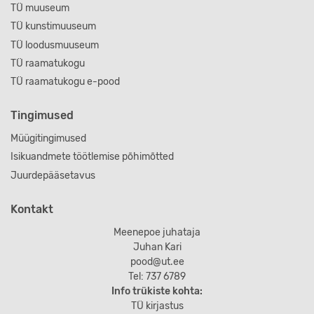
TÜ muuseum
TÜ kunstimuuseum
TÜ loodusmuuseum
TÜ raamatukogu
TÜ raamatukogu e-pood
Tingimused
Müügitingimused
Isikuandmete töötlemise põhimõtted
Juurdepääsetavus
Kontakt
Meenepoe juhataja
Juhan Kari
pood@ut.ee
Tel: 737 6789
Info trükiste kohta:
TÜ kirjastus