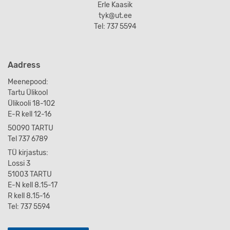
Erle Kaasik
tyk@ut.ee
Tel: 737 5594
Aadress
Meenepood:
Tartu Ülikool
Ülikooli 18-102
E-R kell 12-16
50090 TARTU
Tel 737 6789
TÜ kirjastus:
Lossi 3
51003 TARTU
E-N kell 8.15-17
R kell 8.15-16
Tel: 737 5594