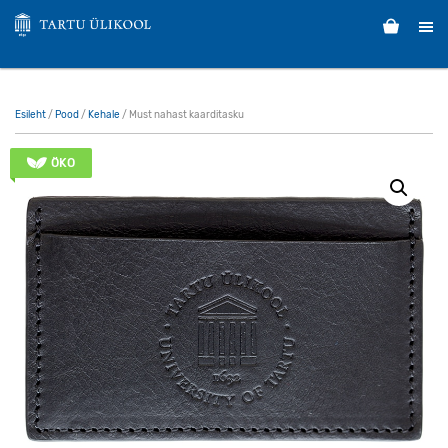
Esileht
/
Pood
/
Kehale
/ Must nahast kaarditasku
ÖKO