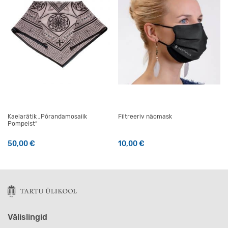
Kaelarätik „Põrandamosaiik
Filtreeriv näomask
Pompeist“
50,00
€
10,00
€
Välislingid