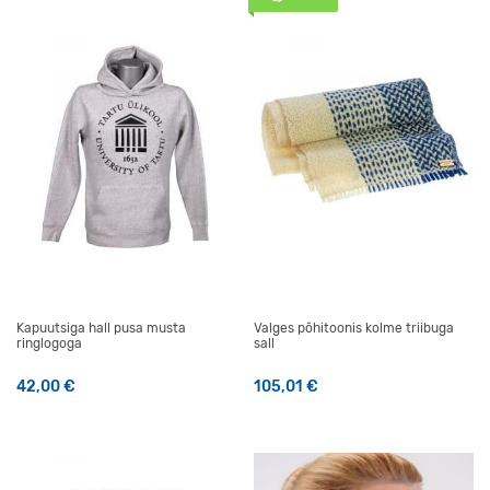
Kapuutsiga hall pusa musta
Valges põhitoonis kolme triibuga
ringlogoga
sall
42,00
€
105,01
€
Sellel tootel on mitu varianti. Valikuid saab teha tootelehel