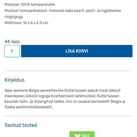
Materjal: 100% taimparknahk.
Mustast taimparknahast, mahutab kaks kaarti, eesti- ja ingliskeelse
ringlogoga.
Mõõtmed: 10 x 6 x 0,3 cm
46 laos
Must nahast kaarditasku kogus
LISA KORVI
Kirjeldus
Saja-aastane Belgia pereettevõte Ruitertassen pakub nüüd ülikooli
meenepoes ülikooli logoga kvaliteetseid nahktooteid. Ruitertassen
kasutab taim- ja õlipargitud nahka, mis on saadud parimatelt Belgia ja
Itaalia parkimistöökodadelt.
Seotud tooted
ÖKO