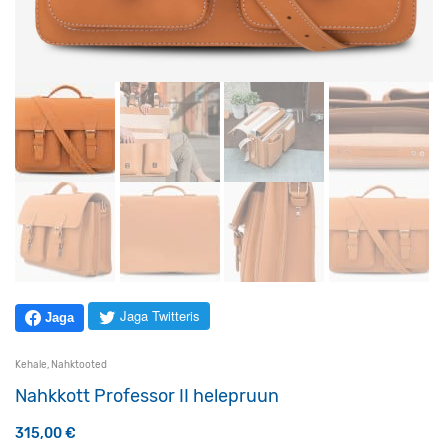
Jaga Twitteris
Jaga
Kehale
,
Nahktooted
Nahkkott Professor II helepruun
315,00
€