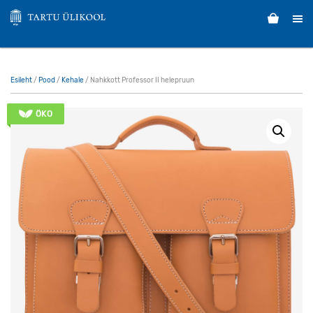
Esileht
/
Pood
/
Kehale
/ Nahkkott Professor II helepruun
ÖKO