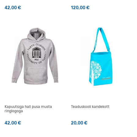
42,00
€
120,00
€
Sellel tootel on mitu varianti. Valikuid saab teha tootelehel
Kapuutsiga hall pusa musta
Teaduskooli kandekott
ringlogoga
42,00
€
20,00
€
Sellel tootel on mitu varianti. Valikuid saab teha tootelehel