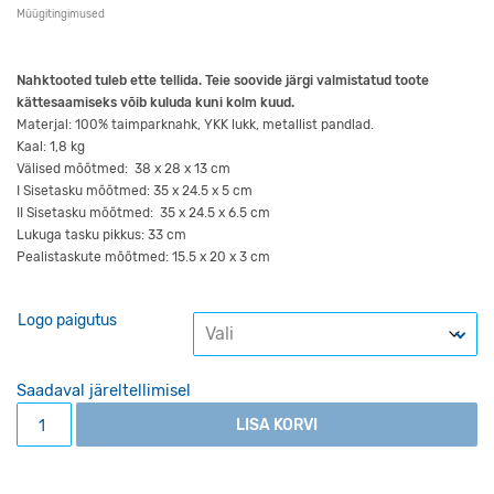
Müügitingimused
Nahktooted tuleb ette tellida. Teie soovide järgi valmistatud toote
kättesaamiseks võib kuluda kuni kolm kuud.
Materjal: 100% taimparknahk, YKK lukk, metallist pandlad.
Kaal: 1,8 kg
Välised mõõtmed: 38 x 28 x 13 cm
I Sisetasku mõõtmed: 35 x 24.5 x 5 cm
II Sisetasku mõõtmed: 35 x 24.5 x 6.5 cm
Lukuga tasku pikkus: 33 cm
Pealistaskute mõõtmed: 15.5 x 20 x 3 cm
Logo paigutus
Saadaval järeltellimisel
Nahkkott Professor II helepruun kogus
LISA KORVI