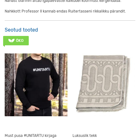
Nahast õlarihm aitab igapäevastel käikudel koormust kergendada.
Nahkkott Professor II kannab endas Ruitertasseni rikkalikku pärandit.
Seotud tooted
ÖKO
Must pusa #UNITARTU kirjaga
Luksuslik tekk