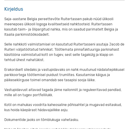
Kirjeldus
Saja-aastane Belgia pereettevõte Ruitertassen pakub nüüd ülikooli
meenepoes ülikooli logoga kvaliteetseid nahktooteid. Ruitertassen
kasutab taim- ja õlipargitud nahka, mis on saadud parimatelt Belgia ja
Itaalia parkimistöökodadelt.
Selle nahkkoti valmistamisel on kasutatud Ruitertasseni asutaja Jacob de
Ruiteri väljatöötatud tehnikat. Töötlemata pinnafaktuuriga parknahast
käsitööna valmistatud kott on tugev, sest selle tagakülg ja klapp on
tehtud ühest nahatükist.
Erakordselt siledaks ja vastupidavaks on nahk muutunud nädalatepikkusel
parkkoortega töötlemisel puidust trumlites. Kasutamise käigus ja
päikesekiirguse toimel omandab see tasapisi sooja läike.
Vastupidavust aitavad tagada jäme nailonniit ja reguleeritavad pandlad,
mille all on tugev portfellilukk.
Kotil on mahukas voodrita kaheosaline põhisahtel ja mugavad esitaskud,
kus hoida käepärast hädavajalikke asju.
Dokumentide jaoks on tõmblukuga vahetasku.