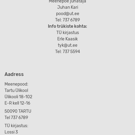
Meenepoe juhataja
Juhan Kari
pood@ut.ee
Tel: 737 6789
Info trükiste kohta:
TÜ kirjastus
Erle Kaasik
tyk@ut.ee
Tel: 737 5594
Aadress
Meenepood:
Tartu Ülikool
Ülikooli 18-102
E-R kell 12-16
50090 TARTU
Tel 737 6789
TÜ kirjastus:
Lossi 3