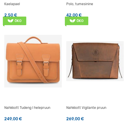
Kaelapael
Polo, tumesinine
2,50
€
42,00
€
Sellel tootel on mitu varianti
ÖKO
ÖKO
Nahkkott Tudeng I helepruun
Nahkkott Vigilante pruun
249,00
€
269,00
€
Sellel tootel on mitu varianti. Valikuid saab teha tootelehel
Sellel tootel on mitu varianti