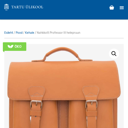
Esileht
/
Pood
/
Kehale
/ Nahkkott Professor III helepruun
ÖKO