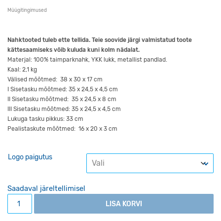
Müügitingimused
Nahktooted tuleb ette tellida. Teie soovide järgi valmistatud toote
kättesaamiseks võib kuluda kuni kolm nädalat.
Materjal: 100% taimparknahk, YKK lukk, metallist pandlad.
Kaal: 2,1 kg
Välised mõõtmed: 38 x 30 x 17 cm
I Sisetasku mõõtmed: 35 x 24,5 x 4,5 cm
II Sisetasku mõõtmed: 35 x 24,5 x 8 cm
III Sisetasku mõõtmed: 35 x 24,5 x 4,5 cm
Lukuga tasku pikkus: 33 cm
Pealistaskute mõõtmed: 16 x 20 x 3 cm
Logo paigutus
Saadaval järeltellimisel
Nahkkott Professor III helepruun kogus
LISA KORVI