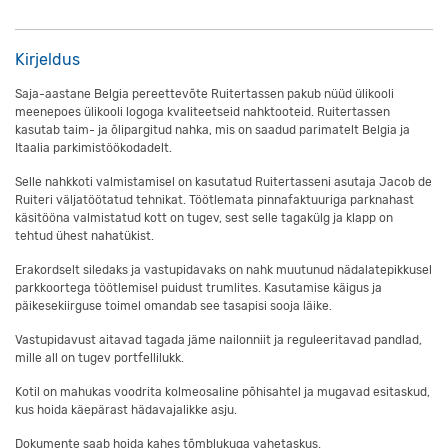
Kirjeldus
Saja-aastane Belgia pereettevõte Ruitertassen pakub nüüd ülikooli
meenepoes ülikooli logoga kvaliteetseid nahktooteid. Ruitertassen
kasutab taim- ja õlipargitud nahka, mis on saadud parimatelt Belgia ja
Itaalia parkimistöökodadelt.
Selle nahkkoti valmistamisel on kasutatud Ruitertasseni asutaja Jacob de
Ruiteri väljatöötatud tehnikat. Töötlemata pinnafaktuuriga parknahast
käsitööna valmistatud kott on tugev, sest selle tagakülg ja klapp on
tehtud ühest nahatükist.
Erakordselt siledaks ja vastupidavaks on nahk muutunud nädalatepikkusel
parkkoortega töötlemisel puidust trumlites. Kasutamise käigus ja
päikesekiirguse toimel omandab see tasapisi sooja läike.
Vastupidavust aitavad tagada jäme nailonniit ja reguleeritavad pandlad,
mille all on tugev portfellilukk.
Kotil on mahukas voodrita kolmeosaline põhisahtel ja mugavad esitaskud,
kus hoida käepärast hädavajalikke asju.
Dokumente saab hoida kahes tõmblukuga vahetaskus.