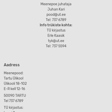
Meenepoe juhataja
Juhan Kari
pood@ut.ee
Tel: 737 6789
Info trükiste kohta:
TÜ kirjastus
Erle Kaasik
tyk@ut.ee
Tel: 737 5594
Aadress
Meenepood:
Tartu Ülikool
Ülikooli 18-102
E-R kell 12-16
50090 TARTU
Tel 737 6789
TÜ kirjastus: