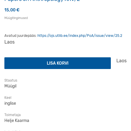
15,00
€
Müügitingimused
Avatud juurdepääs:
https://ojs.utlib.ee/index.php/PoA/issue/view/25.2
Laos
Papers on Anthropology XXV/2 kogus
Laos
LISA KORVI
Staatus
Müügil
Keel
inglise
Toimetaja
Helje Kaarma