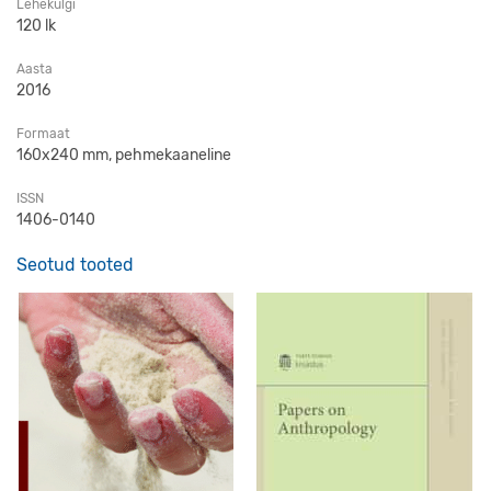
Lehekülgi
120 lk
Aasta
2016
Formaat
160x240 mm, pehmekaaneline
ISSN
1406-0140
Seotud tooted