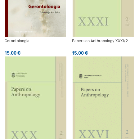
Gerontoloogia
Papers on Anthropology XXXI/2
15,00
€
15,00
€