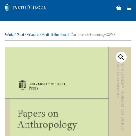
Esileht
/
Pood
/
Kirjastus
/
Meditsiiniteadused
/ Papers on Anthropology XXV/2