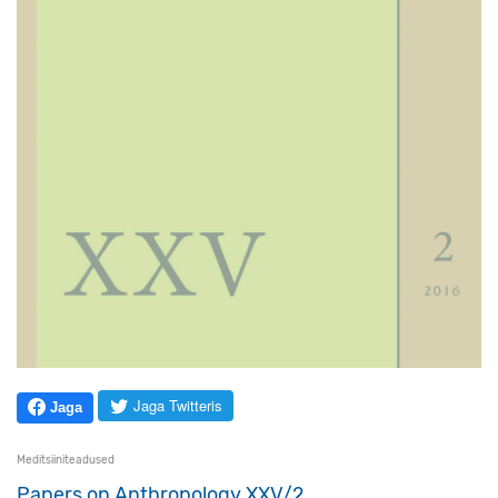
Jaga Twitteris
Jaga
Meditsiiniteadused
Papers on Anthropology XXV/2