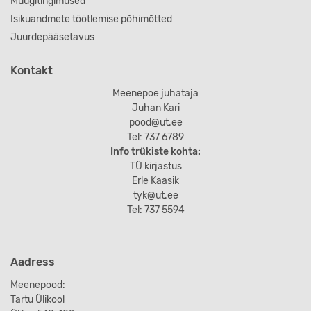
Müügitingimused
Isikuandmete töötlemise põhimõtted
Juurdepääsetavus
Kontakt
Meenepoe juhataja
Juhan Kari
pood@ut.ee
Tel: 737 6789
Info trükiste kohta:
TÜ kirjastus
Erle Kaasik
tyk@ut.ee
Tel: 737 5594
Aadress
Meenepood:
Tartu Ülikool