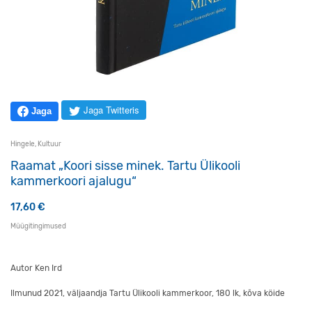
Jaga Twitteris
Jaga
Hingele
,
Kultuur
Raamat „Koori sisse minek. Tartu Ülikooli
kammerkoori ajalugu“
17,60
€
Müügitingimused
Autor Ken Ird
Ilmunud 2021, väljaandja Tartu Ülikooli kammerkoor, 180 lk, kõva köide