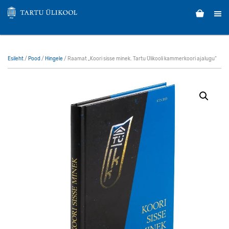
Esileht
/
Pood
/
Hingele
/ Raamat „Koori sisse minek. Tartu Ülikooli kammerkoori ajalugu“