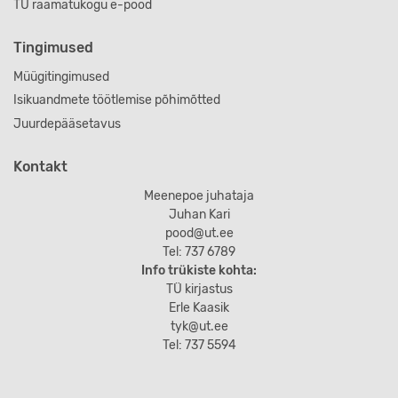
TÜ raamatukogu e-pood
Tingimused
Müügitingimused
Isikuandmete töötlemise põhimõtted
Juurdepääsetavus
Kontakt
Meenepoe juhataja
Juhan Kari
pood@ut.ee
Tel: 737 6789
Info trükiste kohta:
TÜ kirjastus
Erle Kaasik
tyk@ut.ee
Tel: 737 5594