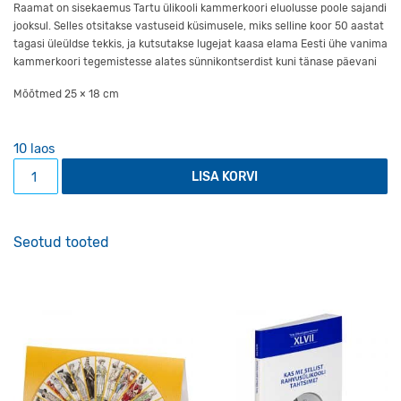
Raamat on sisekaemus Tartu ülikooli kammerkoori eluolusse poole sajandi
jooksul. Selles otsitakse vastuseid küsimusele, miks selline koor 50 aastat
tagasi üleüldse tekkis, ja kutsutakse lugejat kaasa elama Eesti ühe vanima
kammerkoori tegemistesse alates sünnikontserdist kuni tänase päevani
Mõõtmed 25 × 18 cm
10 laos
Raamat „Koori sisse minek. Tartu Ülikooli kammerkoori aja
LISA KORVI
Seotud tooted