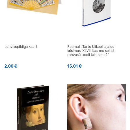
Lehvikupildiga kaart
Raamat „Tartu Ülikooli ajaloo
küsimusi XLVII. Kas me sellist
rahvusülikooli tahtsime?“
2,00
€
15,01
€